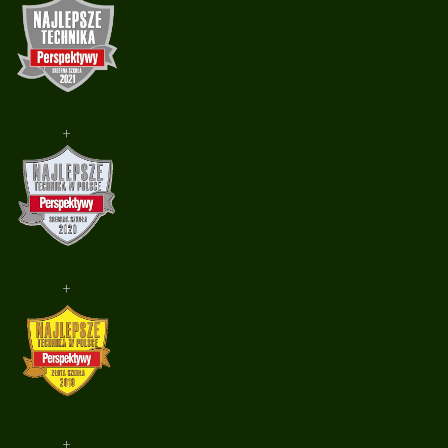
+
+
+