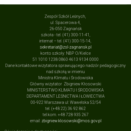
Zespół Szkół Leśnych,
ul. Spacerowa 4,
26-050 Zagnańsk
szkoła - tel. (41) 300-11-41,
internat – tel. (41) 300-15-14,
sekretariat@zsl-zagnansk.pl
konto szkoły: NBP O/Kielce
51 1010 1238 0860 4613 9134 0000
Dane kontaktowe wizytatora sprawującego nadzór pedagogiczny
nad szkołą w imieniu
Ministra Klimatu i Środowiska
Główny wizytator Zbigniew Kłosowski
MINISTERSTWO KLIMATU I ŚRODOWISKA
DEPARTAMENT LEŚNICTWA I ŁOWIECTWA
00-922 Warszawa ul: Wawelska 52/54
tel. (+48 22) 36 92 862
tel.kom. +48 728 935 267
email:
zbigniew.klosowski@mos.gov.pl