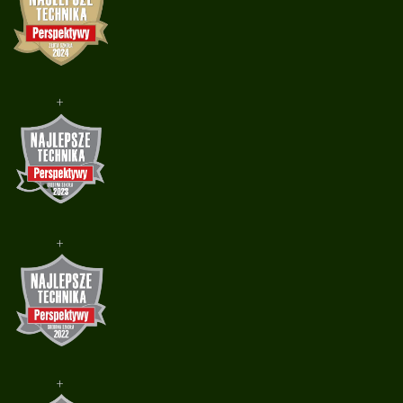
+
+
+