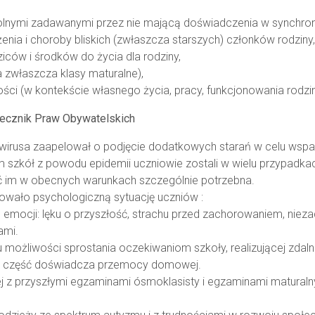
olnymi zadawanymi przez nie mającą doświadczenia w synchroniz
nia i choroby bliskich (zwłaszcza starszych) członków rodziny,
iców i środków do życia dla rodziny,
 zwłaszcza klasy maturalne),
ści (w kontekście własnego życia, pracy, funkcjonowania rodzin
zecznik Praw Obywatelskich
rusa zaapelował o podjęcie dodatkowych starań w celu wsparcia
iem szkół z powodu epidemii uczniowie zostali w wielu przypad
ć im w obecnych warunkach szczególnie potrzebna.
owało psychologiczną sytuację uczniów :
emocji: lęku o przyszłość, strachu przed zachorowaniem, nie
ami.
 możliwości sprostania oczekiwaniom szkoły, realizującej zdal
y, a część doświadcza przemocy domowej.
 z przyszłymi egzaminami ósmoklasisty i egzaminami maturalny