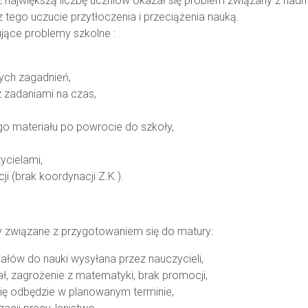
ajwiększą liczbę uczniów okazał się problem związany z nadmie
 tego uczucie przytłoczenia i przeciążenia nauką.
jące problemy szkolne :
nych zagadnień,
 zadaniami na czas,
o materiału po powrocie do szkoły,
ycielami,
ji (brak koordynacji Z.K.).
y związane z przygotowaniem się do matury:
riałów do nauki wysyłana przez nauczycieli,
ał, zagrożenie z matematyki, brak promocji,
ię odbędzie w planowanym terminie,