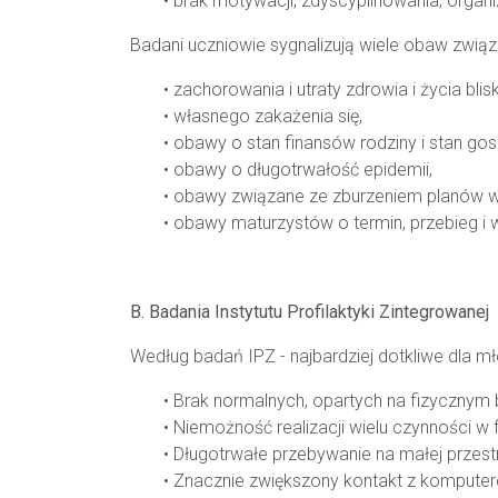
• brak motywacji, zdyscyplinowania, organiz
Badani uczniowie sygnalizują wiele obaw związa
• zachorowania i utraty zdrowia i życia bli
• własnego zakażenia się,
• obawy o stan finansów rodziny i stan gos
• obawy o długotrwałość epidemii,
• obawy związane ze zburzeniem planów w
• obawy maturzystów o termin, przebieg i 
B. Badania Instytutu Profilaktyki Zintegrowanej
Według badań IPZ - najbardziej dotkliwe dla mł
• Brak normalnych, opartych na fizycznym 
• Niemożność realizacji wielu czynności w 
• Długotrwałe przebywanie na małej przest
• Znacznie zwiększony kontakt z komputere