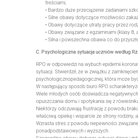
treściami,
• Bardzo duże przeciążenie zadaniami szk
• Silne obawy dotyczące możliwości zakaże
• Obawy dotyczące utraty pracy przez rodz
• Obawy związane z egzaminami (klasy 8, a
• Silna i powszechna obawa co do przyszło
C. Psychologiczna sytuacja uczniów według R
RPO w odpowiedzi na wybuch epidemii koronawi
sytuacji. Stwierdził, że w związku z zamknięc
psychologicznopedagogicznej, która może by
W następujący sposób biuro RPO scharakteryz
Wiele młodych osób doświadcza negatywnych 
opuszczania domu i spotykania się z rówieśnik
Niektórzy odczuwają frustrację z powodu braku
właściwą opiekę i wsparcie ze strony rodzin
Wzrasta stres z powodu niepewności związanej
ponadpodstawowych i wyższych.