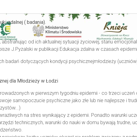
ki zdalnej ( badania).
abstrahując od ich aktualnej sytuacji życiowej, stanu emocjo
isze J.Pyżalski w publikacji Edukacja zdalna w czasach epidemii
h badań dotyczących kondycji psychicznejmłodzieży (uczniów)
znej dla Młodzieży w Łodzi
rowadzonych w pierwszym tygodniu epidemii - co trzeci ucze
woje samopoczucie psychiczne jako złe lub nie najlepsze i trud
zystów...)
wrażliwych na stres wynikający z epidemii. Ponadto warunki ucze
arzędzi technicznych, warunki do nauki w domu bywają trudne, 
rodzeństwo.