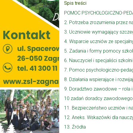
Spis treści
Sytuacja
POMOC PSYCHOLOGICZNO-PED
2. Potrzeba zrozumienia przez na
3. Uczniowie wymagający szczeg
4. Wsparcie uczniów ze specjal
5. Zadania i formy pomocy szko
6. Nauczyciel i specjaliści szkol
7. Pomoc psychologiczno-pedago
8. Działania wspierające i rozwij
9. Doradztwo zawodowe – rola i
10 zadań doradcy zawodowego dzi
11. Bezpieczeństwo uczniów i na
12. Aneks. Wskazówki dla nauczy
13. Źródła