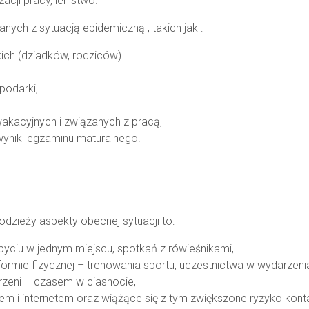
acji pracy, lenistwo.
nych z sytuacją epidemiczną , takich jak :
skich (dziadków, rodziców)
podarki,
akacyjnych i związanych z pracą,
wyniki egzaminu maturalnego.
odzieży aspekty obecnej sytuacji to:
byciu w jednym miejscu, spotkań z rówieśnikami,
formie fizycznej – trenowania sportu, uczestnictwa w wydarzenia
rzeni – czasem w ciasnocie,
m i internetem oraz wiążące się z tym zwiększone ryzyko konta