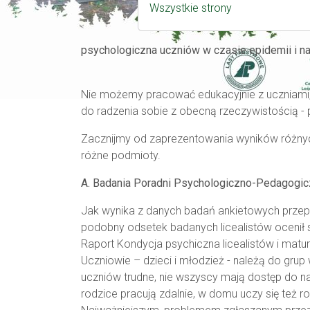
Wszystkie strony
psychologiczna uczniów w czasie epidemii i nau
Nie możemy pracować edukacyjnie z uczniami, 
do radzenia sobie z obecną rzeczywistością - p
Zacznijmy od zaprezentowania wyników różnyc
różne podmioty.
A. Badania Poradni Psychologiczno-Pedagogic
Jak wynika z danych badań ankietowych przep
podobny odsetek badanych licealistów ocenił s
Raport Kondycja psychiczna licealistów i matur
Uczniowie – dzieci i młodzież - należą do grup 
uczniów trudne, nie wszyscy mają dostęp do n
rodzice pracują zdalnie, w domu uczy się też 