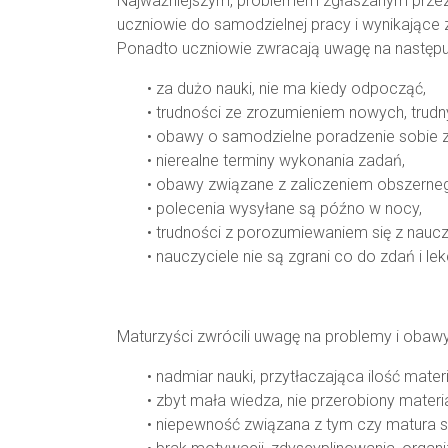
Najważniejszym, problemem zgłaszanym przez n
uczniowie do samodzielnej pracy i wynikające z
Ponadto uczniowie zwracają uwagę na następu
• za dużo nauki, nie ma kiedy odpocząć,
• trudności ze zrozumieniem nowych, trud
• obawy o samodzielne poradzenie sobie z
• nierealne terminy wykonania zadań,
• obawy związane z zaliczeniem obszerneg
• polecenia wysyłane są późno w nocy,
• trudności z porozumiewaniem się z naucz
• nauczyciele nie są zgrani co do zdań i lekc
Maturzyści zwrócili uwagę na problemy i obaw
• nadmiar nauki, przytłaczająca ilość mate
• zbyt mała wiedza, nie przerobiony materi
• niepewność związana z tym czy matura s