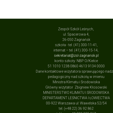
Zespół Szkół Leśnych,
ul. Spacerowa 4,
26-050 Zagnańsk
szkoła - tel. (41) 300-11-41,
internat – tel. (41) 300-15-14,
sekretariat@zsl-zagnansk.pl
konto szkoły: NBP O/Kielce
51 1010 1238 0860 4613 9134 0000
Dane kontaktowe wizytatora sprawującego nad
pedagogiczny nad szkołą w imieniu
Ministra Klimatu i Środowiska
Główny wizytator Zbigniew Kłosowski
MINISTERSTWO KLIMATU I ŚRODOWISKA
DEPARTAMENT LEŚNICTWA I ŁOWIECTWA
00-922 Warszawa ul: Wawelska 52/54
tel. (+48 22) 36 92 862