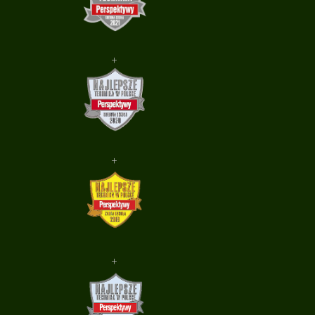
+
+
+