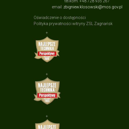
tel.kom. +48 728 935 267
email:
zbigniew.klosowski@mos.gov.pl
Oświadczenie o dostępności
Polityka prywatności witryny ZSL Zagnańsk
+
+
+