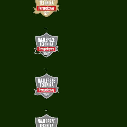
+
+
+