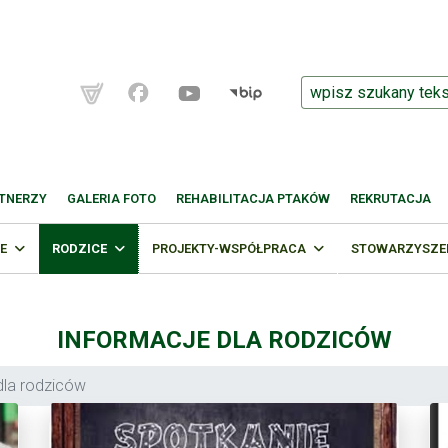
TNERZY
GALERIA FOTO
REHABILITACJA PTAKÓW
REKRUTACJA
E
RODZICE
PROJEKTY-WSPÓŁPRACA
STOWARZYSZENI
INFORMACJE DLA RODZICÓW
dla rodziców