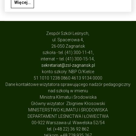
Więcej…
Zespół Szkół Leśnych,
ul. Spacerowa 4,
26-050 Zagnańsk
szkoła - tel. (41) 300-11-41,
internat – tel. (41) 300-15-14,
sekretariat@zsl-zagnansk.pl
konto szkoły: NBP O/Kielce
51 1010 1238 0860 4613 9134 0000
Dane kontaktowe wizytatora sprawującego nadzór pedagogiczny
nad szkołą w imieniu
Ministra Klimatu i Środowiska
Główny wizytator Zbigniew Kłosowski
MINISTERSTWO KLIMATU I ŚRODOWISKA
DEPARTAMENT LEŚNICTWA I ŁOWIECTWA
00-922 Warszawa ul: Wawelska 52/54
tel. (+48 22) 36 92 862
tel.kom. +48 728 935 267