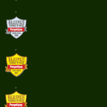
+
+
+