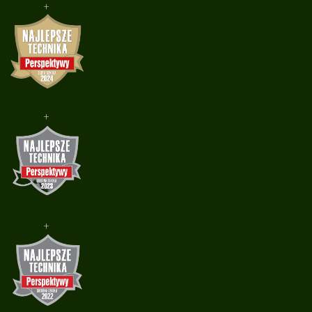
+
+
+