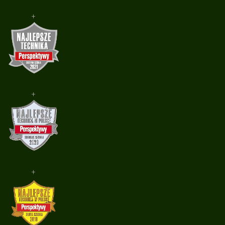
+
+
+