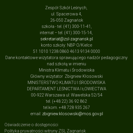
Zespół Szkół Leśnych,
ul. Spacerowa 4,
26-050 Zagnańsk
szkoła - tel. (41) 300-11-41,
internat – tel. (41) 300-15-14,
sekretariat@zsl-zagnansk.pl
konto szkoły: NBP O/Kielce
51 1010 1238 0860 4613 9134 0000
Dane kontaktowe wizytatora sprawującego nadzór pedagogiczny
nad szkołą w imieniu
Ministra Klimatu i Środowiska
Główny wizytator Zbigniew Kłosowski
MINISTERSTWO KLIMATU I ŚRODOWISKA
DEPARTAMENT LEŚNICTWA I ŁOWIECTWA
00-922 Warszawa ul: Wawelska 52/54
tel. (+48 22) 36 92 862
tel.kom. +48 728 935 267
email:
zbigniew.klosowski@mos.gov.pl
Oświadczenie o dostępności
Polityka prywatności witryny ZSL Zagnańsk