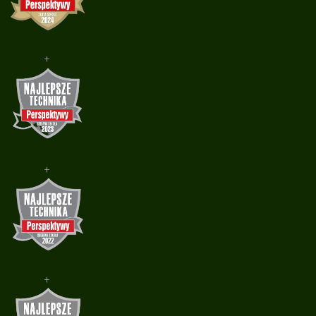
+
+
+