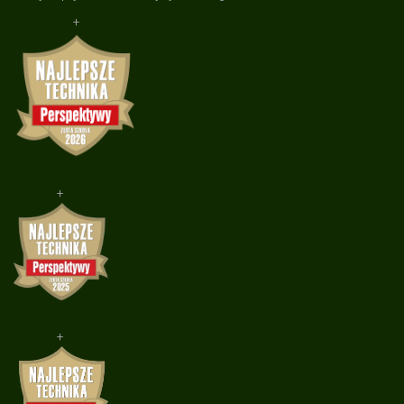
+
+
+