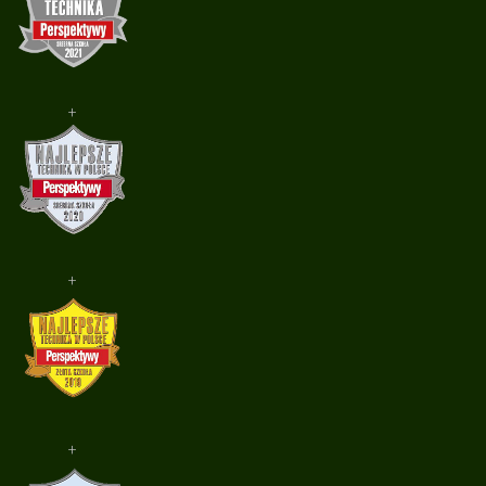
+
+
+