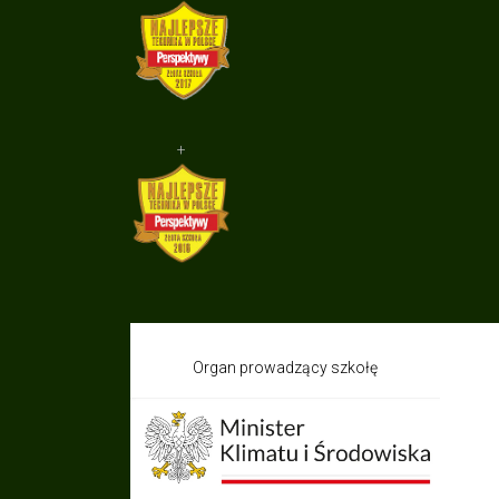
+
Organ prowadzący szkołę