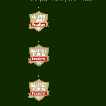
Polityka prywatności witryny ZSL Zagnańsk
+
+
+