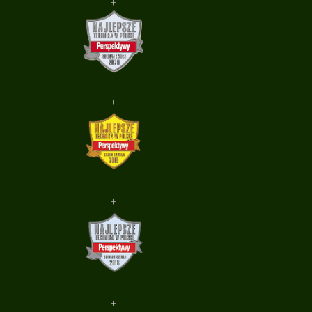
+
+
+
+