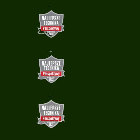
+
+
+