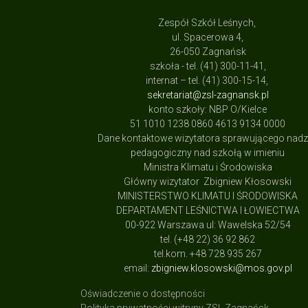
Zespół Szkół Leśnych,
ul. Spacerowa 4,
26-050 Zagnańsk
szkoła - tel. (41) 300-11-41,
internat – tel. (41) 300-15-14,
sekretariat@zsl-zagnansk.pl
konto szkoły: NBP O/Kielce
51 1010 1238 0860 4613 9134 0000
Dane kontaktowe wizytatora sprawującego nad
pedagogiczny nad szkołą w imieniu
Ministra Klimatu i Środowiska
Główny wizytator Zbigniew Kłosowski
MINISTERSTWO KLIMATU I ŚRODOWISKA
DEPARTAMENT LEŚNICTWA I ŁOWIECTWA
00-922 Warszawa ul: Wawelska 52/54
tel. (+48 22) 36 92 862
tel.kom. +48 728 935 267
email:
zbigniew.klosowski@mos.gov.pl
Oświadczenie o dostępności