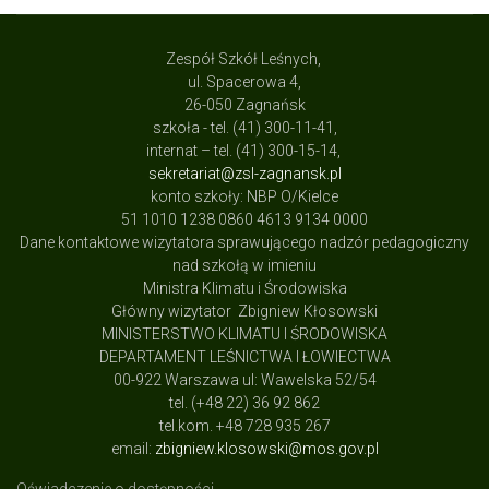
Zespół Szkół Leśnych,
ul. Spacerowa 4,
26-050 Zagnańsk
szkoła - tel. (41) 300-11-41,
internat – tel. (41) 300-15-14,
sekretariat@zsl-zagnansk.pl
konto szkoły: NBP O/Kielce
51 1010 1238 0860 4613 9134 0000
Dane kontaktowe wizytatora sprawującego nadzór pedagogiczny
nad szkołą w imieniu
Ministra Klimatu i Środowiska
Główny wizytator Zbigniew Kłosowski
MINISTERSTWO KLIMATU I ŚRODOWISKA
DEPARTAMENT LEŚNICTWA I ŁOWIECTWA
00-922 Warszawa ul: Wawelska 52/54
tel. (+48 22) 36 92 862
tel.kom. +48 728 935 267
email:
zbigniew.klosowski@mos.gov.pl