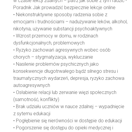
w czasie lekcji zdalnych – patrz jak sobie z tym radzić -
Poradnik Jak prowadzić bezpiecznie lekcje online
• Niekonstruktywne sposoby radzenia sobie z
emocjami i trudnościami – nadużywanie leków, alkohol,
nikotyna, używanie substancji psychoaktywnych
• Wzrost przemocy w domu, w rodzinach
dysfunkcjonalnych, problemowych
• Ryzyko zachowań agresywnych wobec osób
chorych – stygmatyzacja, wykluczanie
• Nasilenie problemów psychicznych jako
konsekwencje długotrwałego bądź silnego stresu i
traumatycznych wydarzeń, depresja, ryzyko zachowa
autoagresywnych
• Osłabienie relacji lub zerwanie więzi społecznych
(samotność, konflikty)
• Brak udziału uczniów w nauce zdalnej – wypadnięcie
z sytemu edukacji
• Pogłębienie się nierówności w dostępie do edukacji
• Pogorszenie się dostępu do opieki medycznej i