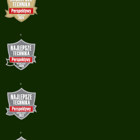
+
+
+