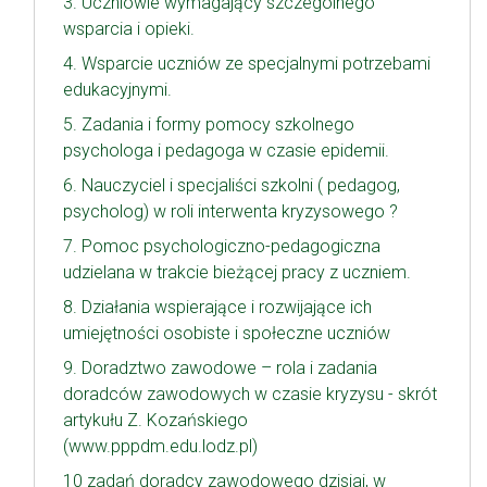
3. Uczniowie wymagający szczególnego
wsparcia i opieki.
4. Wsparcie uczniów ze specjalnymi potrzebami
edukacyjnymi.
5. Zadania i formy pomocy szkolnego
psychologa i pedagoga w czasie epidemii.
6. Nauczyciel i specjaliści szkolni ( pedagog,
psycholog) w roli interwenta kryzysowego ?
7. Pomoc psychologiczno-pedagogiczna
udzielana w trakcie bieżącej pracy z uczniem.
8. Działania wspierające i rozwijające ich
umiejętności osobiste i społeczne uczniów
9. Doradztwo zawodowe – rola i zadania
doradców zawodowych w czasie kryzysu - skrót
artykułu Z. Kozańskiego
(www.pppdm.edu.lodz.pl)
10 zadań doradcy zawodowego dzisiaj, w