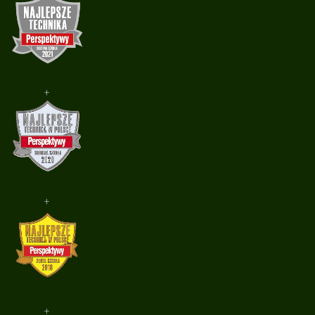
+
+
+