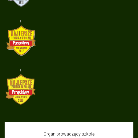
+
+
Organ prowadzący szkołę