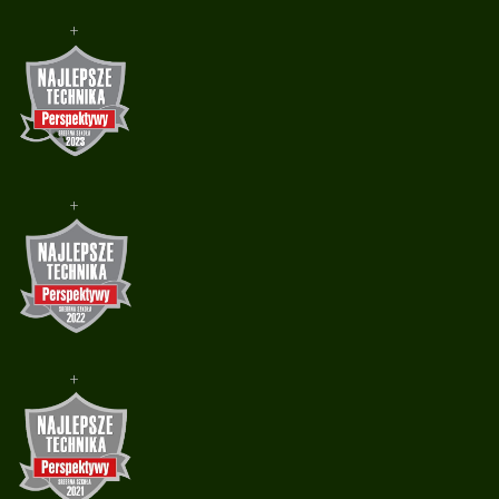
+
+
+