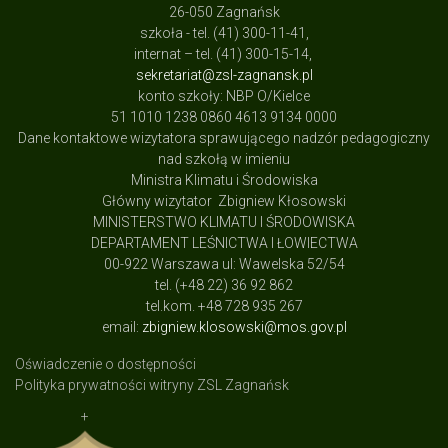
26-050 Zagnańsk
szkoła - tel. (41) 300-11-41,
internat – tel. (41) 300-15-14,
sekretariat@zsl-zagnansk.pl
konto szkoły: NBP O/Kielce
51 1010 1238 0860 4613 9134 0000
Dane kontaktowe wizytatora sprawującego nadzór pedagogiczny
nad szkołą w imieniu
Ministra Klimatu i Środowiska
Główny wizytator Zbigniew Kłosowski
MINISTERSTWO KLIMATU I ŚRODOWISKA
DEPARTAMENT LEŚNICTWA I ŁOWIECTWA
00-922 Warszawa ul: Wawelska 52/54
tel. (+48 22) 36 92 862
tel.kom. +48 728 935 267
email:
zbigniew.klosowski@mos.gov.pl
Oświadczenie o dostępności
Polityka prywatności witryny ZSL Zagnańsk
+