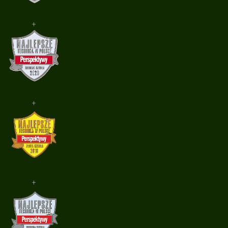
+
+
+