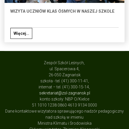
WIZYTA UCZNIÓW KLAS ÓSMYCH W NASZEJ SZKOLE
Więcej…
Zespół Szkół Leśnych,
ul. Spacerowa 4,
26-050 Zagnańsk
szkoła - tel. (41) 300-11-41,
internat – tel. (41) 300-15-14,
sekretariat@zsl-zagnansk.pl
konto szkoły: NBP O/Kielce
51 1010 1238 0860 4613 9134 0000
Dane kontaktowe wizytatora sprawującego nadzór pedagogiczny
nad szkołą w imieniu
Ministra Klimatu i Środowiska