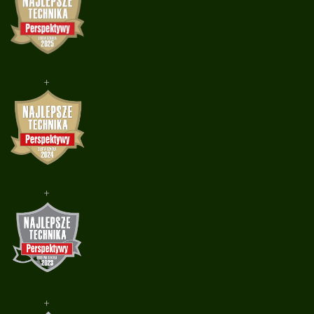
+
+
+