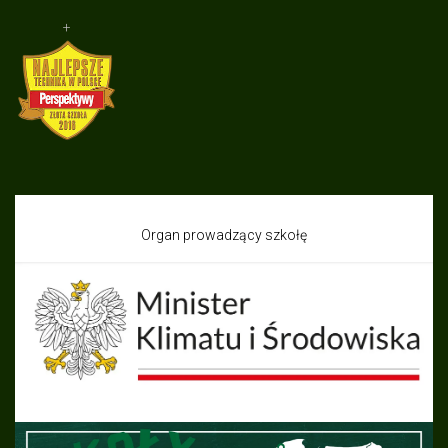
+
Organ prowadzący szkołę