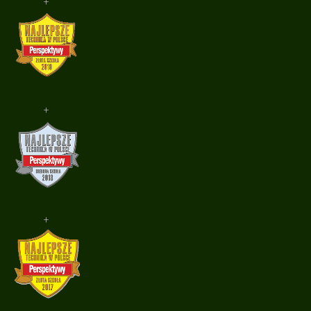
+
+
+