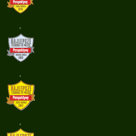
+
+
+