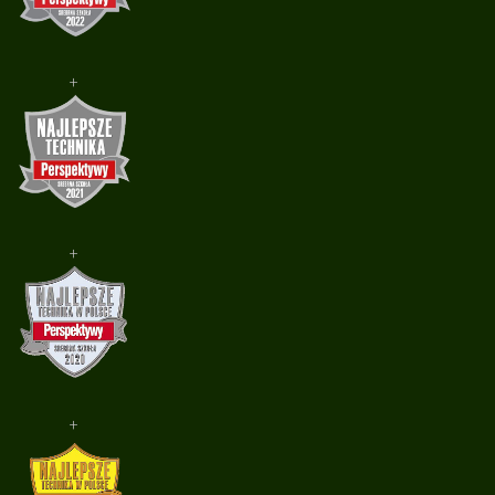
+
+
+