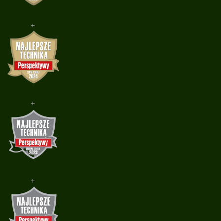
+
+
+