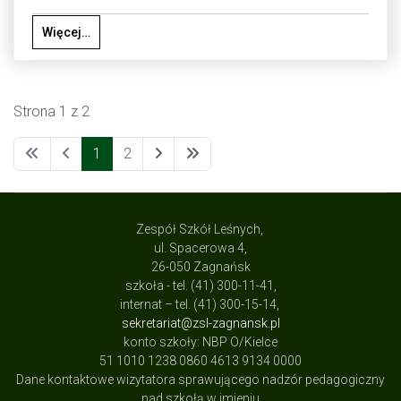
Więcej…
Strona 1 z 2
1
2
Zespół Szkół Leśnych,
ul. Spacerowa 4,
26-050 Zagnańsk
szkoła - tel. (41) 300-11-41,
internat – tel. (41) 300-15-14,
sekretariat@zsl-zagnansk.pl
konto szkoły: NBP O/Kielce
51 1010 1238 0860 4613 9134 0000
Dane kontaktowe wizytatora sprawującego nadzór pedagogiczny
nad szkołą w imieniu