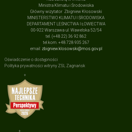
Ministra Klimatu i Środowiska
Główny wizytator Zbigniew Kłosowski
MINISTERSTWO KLIMATU I ŚRODOWISKA
DEPARTAMENT LEŚNICTWA I ŁOWIECTWA
00-922 Warszawa ul: Wawelska 52/54
tel. (+48 22) 36 92 862
tel.kom. +48 728 935 267
email:
zbigniew.klosowski@mos.gov.pl
Oświadczenie o dostępności
Polityka prywatności witryny ZSL Zagnańsk
+
+