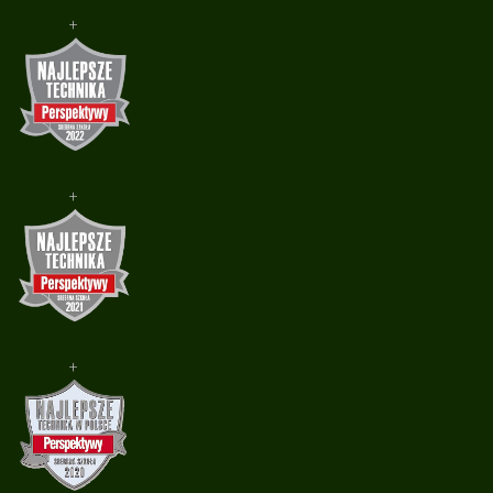
+
+
+