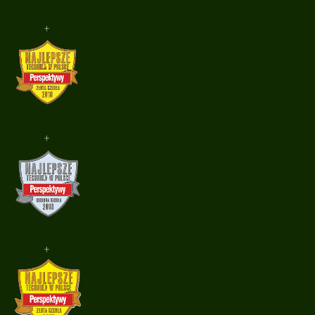
+
+
+