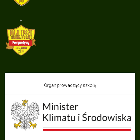
+
Organ prowadzący szkołę