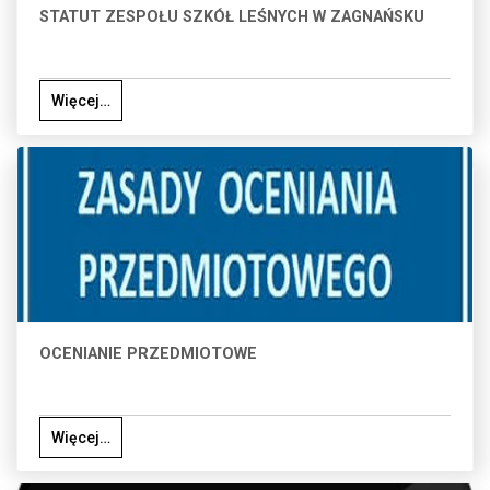
STATUT ZESPOŁU SZKÓŁ LEŚNYCH W ZAGNAŃSKU
Więcej…
OCENIANIE PRZEDMIOTOWE
Więcej…