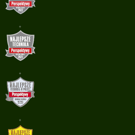
+
+
+