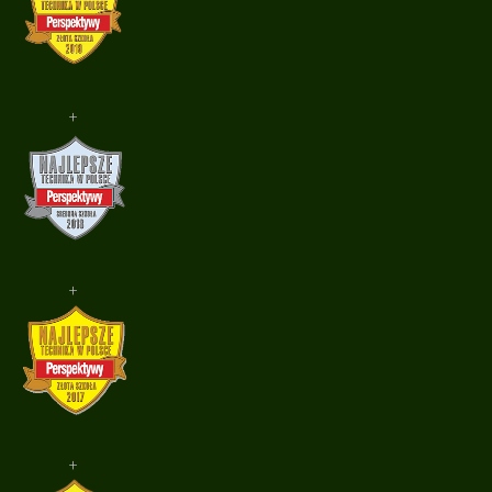
+
+
+