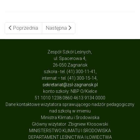
Poprzednia
Następna
Zespół Szkół Leśnych,
ul. Spacerowa 4,
26-050 Zagnańsk
szkoła - tel. (41) 300-11-41,
internat – tel. (41) 300-15-14,
sekretariat@zsl-zagnansk.pl
konto szkoły: NBP O/Kielce
51 1010 1238 0860 4613 9134 0000
Dane kontaktowe wizytatora sprawującego nadzór pedagogiczny
nad szkołą w imieniu
Ministra Klimatu i Środowiska
Główny wizytator Zbigniew Kłosowski
MINISTERSTWO KLIMATU I ŚRODOWISKA
DEPARTAMENT LEŚNICTWA I ŁOWIECTWA