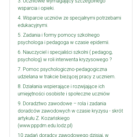
3. Uczniowie wymagający szczególnego
wsparcia i opieki.
4. Wsparcie uczniów ze specjalnymi potrzebami
edukacyjnymi.
5. Zadania i formy pomocy szkolnego
psychologa i pedagoga w czasie epidemii.
6. Nauczyciel i specjaliści szkolni ( pedagog,
psycholog) w roli interwenta kryzysowego ?
7. Pomoc psychologiczno-pedagogiczna
udzielana w trakcie bieżącej pracy z uczniem.
8. Działania wspierające i rozwijające ich
umiejętności osobiste i społeczne uczniów
9. Doradztwo zawodowe – rola i zadania
doradców zawodowych w czasie kryzysu - skrót
artykułu Z. Kozańskiego
(www.pppdm.edu.lodz.pl)
10 zadań doradcy zawodowego dzisiaj, w