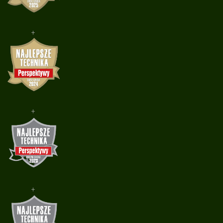
+
+
+