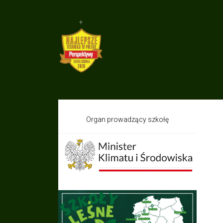
+
Organ prowadzący szkołę