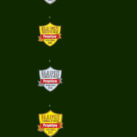
+
+
+