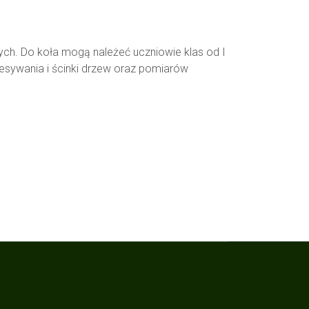
ych. Do koła mogą należeć uczniowie klas od I
zesywania i ścinki drzew oraz pomiarów