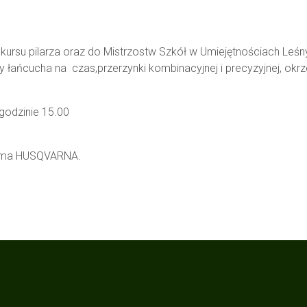
kursu pilarza oraz do Mistrzostw Szkół w Umiejętnościach Leśn
y łańcucha na czas,przerzynki kombinacyjnej i precyzyjnej, okr
 godzinie 15.00
Firma HUSQVARNA.