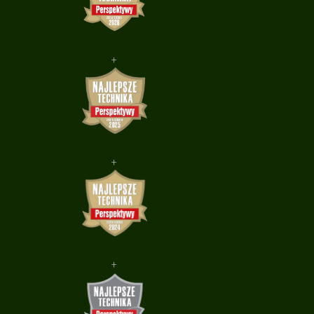
+
+
+