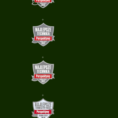
+
+
+