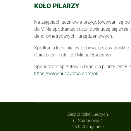
KOŁO PILARZY
Na zajęciach uczniowie przygotowywani są do 
do V. Na spotkaniach uczniowie uczą się zmian
dendrometrycznych i urządzeniowych.
Spotkania koła pilarzy odbywają się w środy o
Opiekunem koła jest Michał Buczyński
Sponsorem sprzętów i ubrań dla pilarzy jest 
https://www.husqvarna.com/pl/
Zespół Szkół Leśnych,
ul. Spacerowa 4,
26-050 Zagnańsk