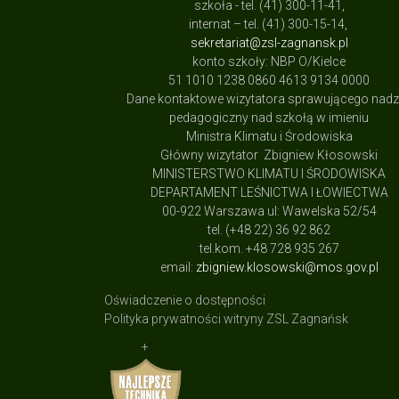
szkoła - tel. (41) 300-11-41,
internat – tel. (41) 300-15-14,
sekretariat@zsl-zagnansk.pl
konto szkoły: NBP O/Kielce
51 1010 1238 0860 4613 9134 0000
Dane kontaktowe wizytatora sprawującego nad
pedagogiczny nad szkołą w imieniu
Ministra Klimatu i Środowiska
Główny wizytator Zbigniew Kłosowski
MINISTERSTWO KLIMATU I ŚRODOWISKA
DEPARTAMENT LEŚNICTWA I ŁOWIECTWA
00-922 Warszawa ul: Wawelska 52/54
tel. (+48 22) 36 92 862
tel.kom. +48 728 935 267
email:
zbigniew.klosowski@mos.gov.pl
Oświadczenie o dostępności
Polityka prywatności witryny ZSL Zagnańsk
+