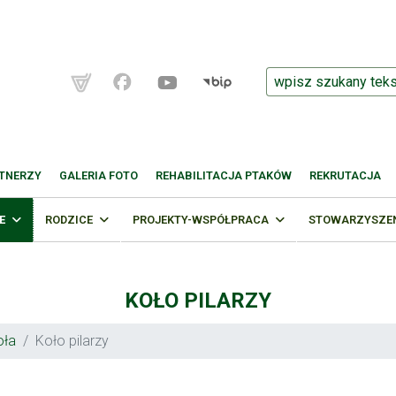
TNERZY
GALERIA FOTO
REHABILITACJA PTAKÓW
REKRUTACJA
E
RODZICE
PROJEKTY-WSPÓŁPRACA
STOWARZYSZENI
KOŁO PILARZY
oła
Koło pilarzy