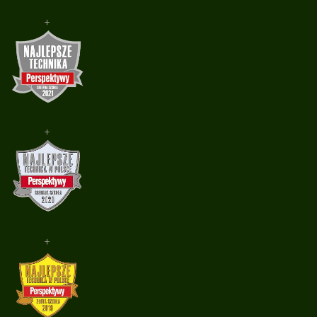
+
+
+