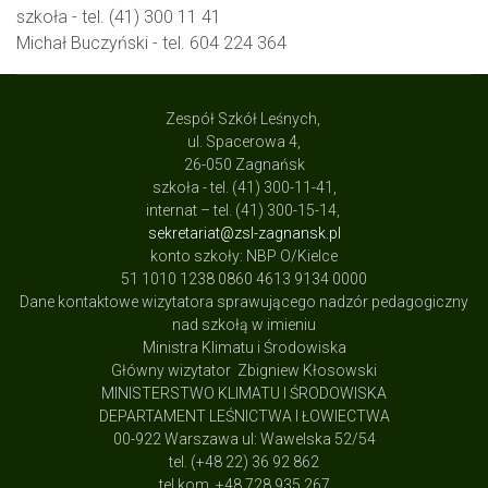
szkoła - tel. (41) 300 11 41
Michał Buczyński - tel. 604 224 364
Zespół Szkół Leśnych,
ul. Spacerowa 4,
26-050 Zagnańsk
szkoła - tel. (41) 300-11-41,
internat – tel. (41) 300-15-14,
sekretariat@zsl-zagnansk.pl
konto szkoły: NBP O/Kielce
51 1010 1238 0860 4613 9134 0000
Dane kontaktowe wizytatora sprawującego nadzór pedagogiczny
nad szkołą w imieniu
Ministra Klimatu i Środowiska
Główny wizytator Zbigniew Kłosowski
MINISTERSTWO KLIMATU I ŚRODOWISKA
DEPARTAMENT LEŚNICTWA I ŁOWIECTWA
00-922 Warszawa ul: Wawelska 52/54
tel. (+48 22) 36 92 862
tel.kom. +48 728 935 267