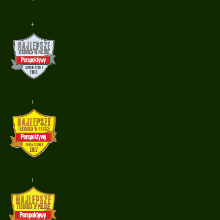
+
+
+