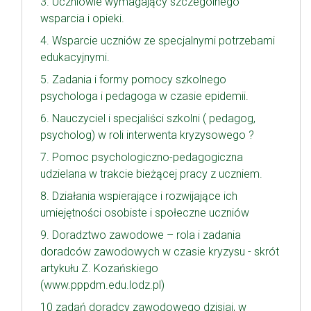
3. Uczniowie wymagający szczególnego
wsparcia i opieki.
4. Wsparcie uczniów ze specjalnymi potrzebami
edukacyjnymi.
5. Zadania i formy pomocy szkolnego
psychologa i pedagoga w czasie epidemii.
6. Nauczyciel i specjaliści szkolni ( pedagog,
psycholog) w roli interwenta kryzysowego ?
7. Pomoc psychologiczno-pedagogiczna
udzielana w trakcie bieżącej pracy z uczniem.
8. Działania wspierające i rozwijające ich
umiejętności osobiste i społeczne uczniów
9. Doradztwo zawodowe – rola i zadania
doradców zawodowych w czasie kryzysu - skrót
artykułu Z. Kozańskiego
(www.pppdm.edu.lodz.pl)
10 zadań doradcy zawodowego dzisiaj, w