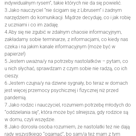
indywidualnym rysem”, takie których nie da się powielić.
3.Jako nauczyciel “nie ścigam się z Librusem” i żadnym
narzędziem do komunikacji. Mądrze decyduję, co i jak robię
z uczniami i co im zadaję.
4.Aby się nie zgubić w zdalnym chaosie informacyjnym,
zakładamy sobie terminarze, z informacjami, co kiedy nas
czeka i na jakim kanale informacyjnym (może być w
papierze!)
5.Jestem uważna/y na potrzeby nastolatków – pytam, co
u nich słychać, sprawdzam z czym sobie nie radzą, co ich
cieszy.
6.Jestem czujna/y na dziwne sygnały, bo teraz w domach
jest więcej przemocy psychicznej i fizycznej niż przed
pandemią.
7.Jako rodzic i nauczyciel, rozumiem potrzebę młodych do
“oddzielania się”, która może być silniejsza, gdy rodzice są
w domu, czyli wszędzie.
8.Jako dorosła osoba rozumiem, że nastolatki też nie dają
rady wszystkiego “ogarnąć”, bo sam/a też mam z tym