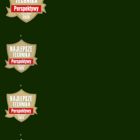
+
+
+