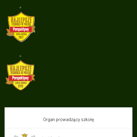
+
+
Organ prowadzący szkołę