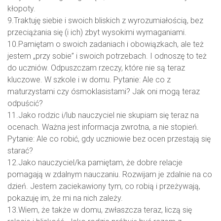
kłopoty.
9.Traktuję siebie i swoich bliskich z wyrozumiałością, bez
przeciążania się (i ich) zbyt wysokimi wymaganiami.
10.Pamiętam o swoich zadaniach i obowiązkach, ale też
jestem „przy sobie” i swoich potrzebach. I odnoszę to też
do uczniów. Odpuszczam rzeczy, które nie są teraz
kluczowe. W szkole i w domu. Pytanie: Ale co z
maturzystami czy ósmoklasistami? Jak oni mogą teraz
odpuścić?
11.Jako rodzic i/lub nauczyciel nie skupiam się teraz na
ocenach. Ważna jest informacja zwrotna, a nie stopień.
Pytanie: Ale co robić, gdy uczniowie bez ocen przestają się
starać?
12.Jako nauczyciel/ka pamiętam, że dobre relacje
pomagają w zdalnym nauczaniu. Rozwijam je zdalnie na co
dzień. Jestem zaciekawiony tym, co robią i przeżywają,
pokazuję im, że mi na nich zależy.
13.Wiem, że także w domu, zwłaszcza teraz, liczą się