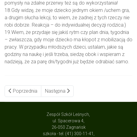
pomysły na zdalne przerwy też są do wykorzystania!
18.Gdy widzę, że moje dziecko jednym okiem /uchem gra,
a drugim słucha lekcji, to wiem, że żadnej z tych rzeczy nie
robi dobrze. Reakcja – do indywidualnej decyzji rodzica:)
19.Wiem, że przydaje się jakiś rytm czy plan dnia, tygodnia
– zwłaszcza, gdy moje dziecko ma kłopot z mobilizacją do
pracy. W przypadku młodszych dzieci, ustalam, jakie są
godziny na naukę i jeśli trzeba, siedzę obok i wspieram z
nadzieją, że za parę dni/tygodni już będzie odrabiać samo.
Poprzednia
Następna
Zespół Szkół Leśnych,
ul. Spacerowa 4,
26-050 Zagnańsk
szkoła - tel. (41) 300-11-41,