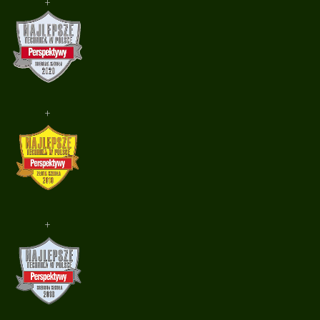
+
+
+