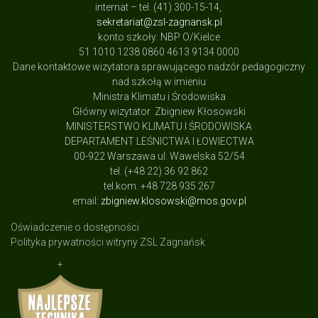
internat – tel. (41) 300-15-14,
sekretariat@zsl-zagnansk.pl
konto szkoły: NBP O/Kielce
51 1010 1238 0860 4613 9134 0000
Dane kontaktowe wizytatora sprawującego nadzór pedagogiczny
nad szkołą w imieniu
Ministra Klimatu i Środowiska
Główny wizytator Zbigniew Kłosowski
MINISTERSTWO KLIMATU I ŚRODOWISKA
DEPARTAMENT LEŚNICTWA I ŁOWIECTWA
00-922 Warszawa ul: Wawelska 52/54
tel. (+48 22) 36 92 862
tel.kom. +48 728 935 267
email:
zbigniew.klosowski@mos.gov.pl
Oświadczenie o dostępności
Polityka prywatności witryny ZSL Zagnańsk
+