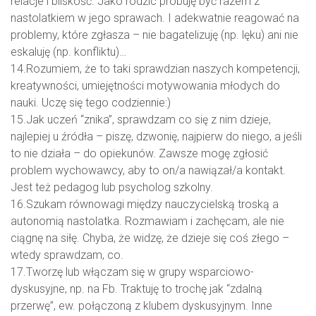
relacje i bliskość. Jako rodzic próbuję być razem z
nastolatkiem w jego sprawach. I adekwatnie reagować na
problemy, które zgłasza – nie bagatelizuję (np. lęku) ani nie
eskaluję (np. konfliktu)…
14.Rozumiem, że to taki sprawdzian naszych kompetencji,
kreatywności, umiejętności motywowania młodych do
nauki. Uczę się tego codziennie:)
15.Jak uczeń “znika”, sprawdzam co się z nim dzieje,
najlepiej u źródła – piszę, dzwonię, najpierw do niego, a jeśli
to nie działa – do opiekunów. Zawsze mogę zgłosić
problem wychowawcy, aby to on/a nawiązał/a kontakt.
Jest też pedagog lub psycholog szkolny.
16.Szukam równowagi między nauczycielską troską a
autonomią nastolatka. Rozmawiam i zachęcam, ale nie
ciągnę na siłę. Chyba, że widzę, że dzieje się coś złego –
wtedy sprawdzam, co.
17.Tworzę lub włączam się w grupy wsparciowo-
dyskusyjne, np. na Fb. Traktuję to trochę jak “zdalną
przerwę”, ew. połączoną z klubem dyskusyjnym. Inne