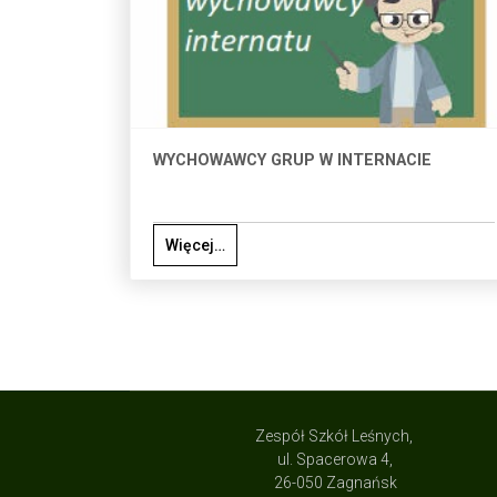
WYCHOWAWCY GRUP W INTERNACIE
Więcej…
Zespół Szkół Leśnych,
ul. Spacerowa 4,
26-050 Zagnańsk