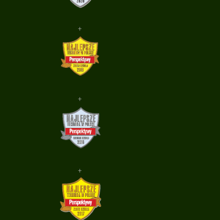
+
+
+