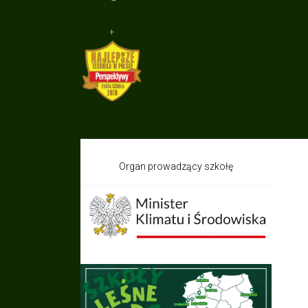
+
Organ prowadzący szkołę