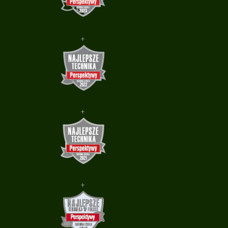
+
+
+