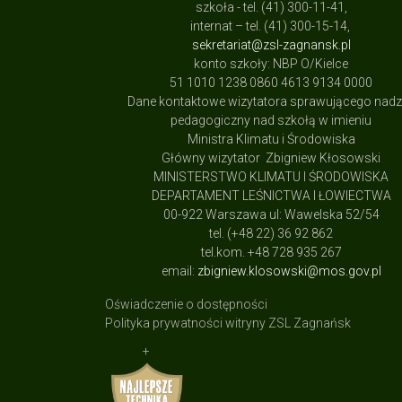
szkoła - tel. (41) 300-11-41,
internat – tel. (41) 300-15-14,
sekretariat@zsl-zagnansk.pl
konto szkoły: NBP O/Kielce
51 1010 1238 0860 4613 9134 0000
Dane kontaktowe wizytatora sprawującego nad
pedagogiczny nad szkołą w imieniu
Ministra Klimatu i Środowiska
Główny wizytator Zbigniew Kłosowski
MINISTERSTWO KLIMATU I ŚRODOWISKA
DEPARTAMENT LEŚNICTWA I ŁOWIECTWA
00-922 Warszawa ul: Wawelska 52/54
tel. (+48 22) 36 92 862
tel.kom. +48 728 935 267
email:
zbigniew.klosowski@mos.gov.pl
Oświadczenie o dostępności
Polityka prywatności witryny ZSL Zagnańsk
+