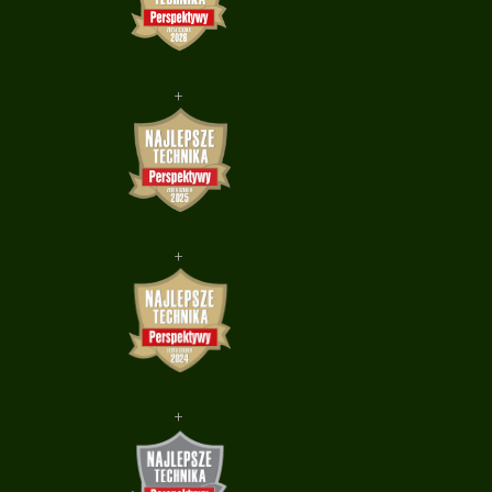
+
+
+