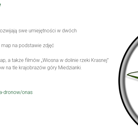
W
rozwijają swe umiejętności w dwóch
ie map na podstawie zdjęć
p, a także filmów „Wiosna w dolinie rzeki Krasnej”
w na tle krajobrazów góry Miedzianki.
ja-dronow/onas