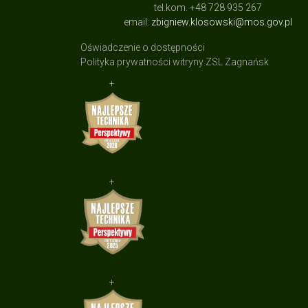
tel.kom. +48 728 935 267
email:
zbigniew.klosowski@mos.gov.pl
Oświadczenie o dostępności
Polityka prywatności witryny ZSL Zagnańsk
+
+
+