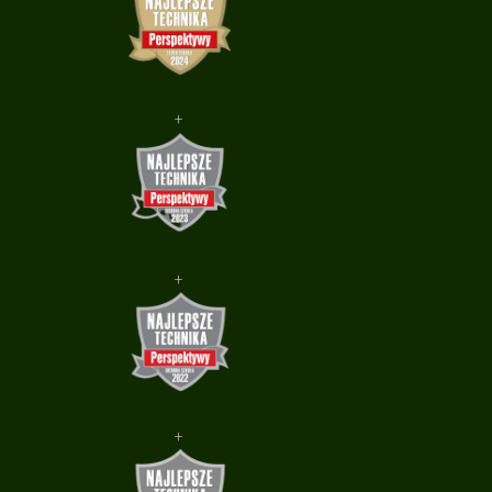
+
+
+