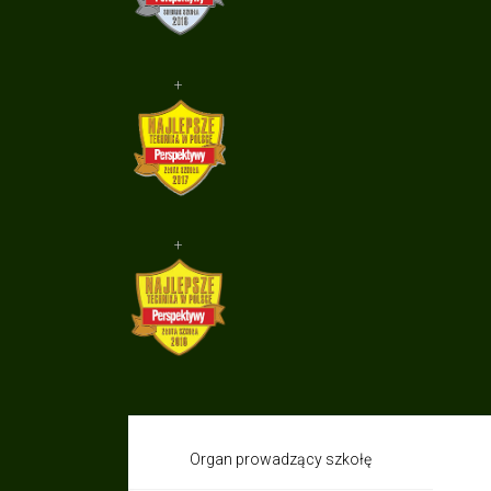
+
+
Organ prowadzący szkołę