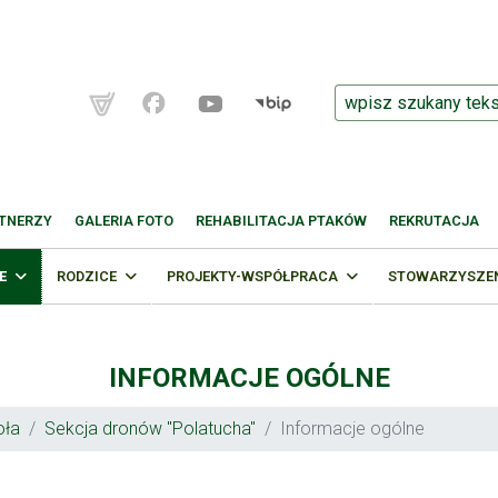
TNERZY
GALERIA FOTO
REHABILITACJA PTAKÓW
REKRUTACJA
E
RODZICE
PROJEKTY-WSPÓŁPRACA
STOWARZYSZENI
INFORMACJE OGÓLNE
oła
Sekcja dronów "Polatucha"
Informacje ogólne