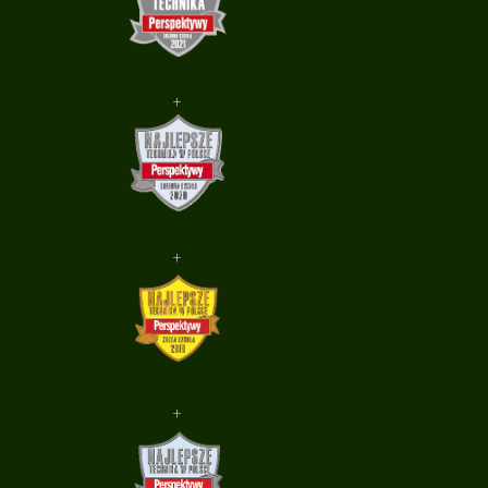
+
+
+