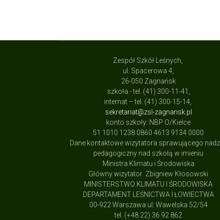
Zespół Szkół Leśnych,
ul. Spacerowa 4,
26-050 Zagnańsk
szkoła - tel. (41) 300-11-41,
internat – tel. (41) 300-15-14,
sekretariat@zsl-zagnansk.pl
konto szkoły: NBP O/Kielce
51 1010 1238 0860 4613 9134 0000
Dane kontaktowe wizytatora sprawującego nad
pedagogiczny nad szkołą w imieniu
Ministra Klimatu i Środowiska
Główny wizytator Zbigniew Kłosowski
MINISTERSTWO KLIMATU I ŚRODOWISKA
DEPARTAMENT LEŚNICTWA I ŁOWIECTWA
00-922 Warszawa ul: Wawelska 52/54
tel. (+48 22) 36 92 862