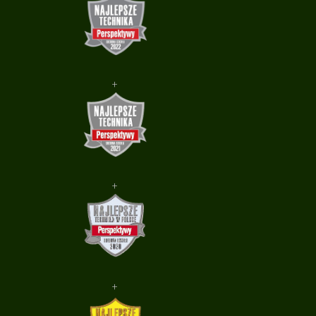
+
+
+