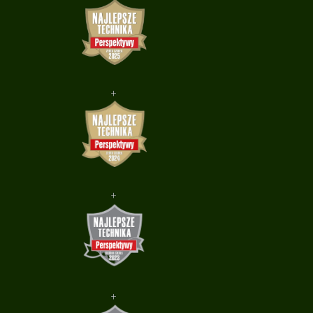
+
+
+