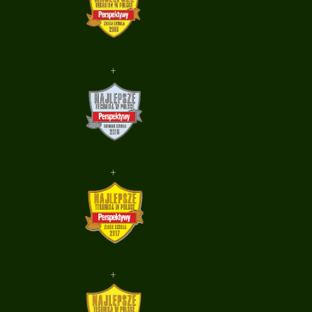
+
+
+