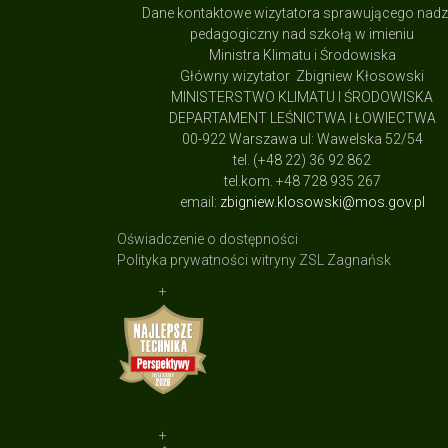
Dane kontaktowe wizytatora sprawującego nad
pedagogiczny nad szkołą w imieniu
Ministra Klimatu i Środowiska
Główny wizytator Zbigniew Kłosowski
MINISTERSTWO KLIMATU I ŚRODOWISKA
DEPARTAMENT LEŚNICTWA I ŁOWIECTWA
00-922 Warszawa ul: Wawelska 52/54
tel. (+48 22) 36 92 862
tel.kom. +48 728 935 267
email:
zbigniew.klosowski@mos.gov.pl
Oświadczenie o dostępności
Polityka prywatności witryny ZSL Zagnańsk
+
+