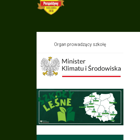
Organ prowadzący szkołę