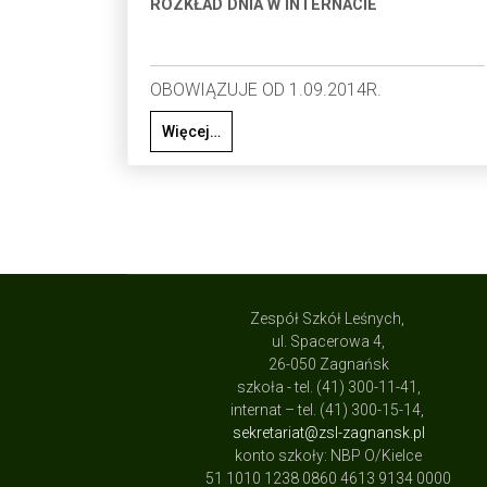
ROZKŁAD DNIA W INTERNACIE
OBOWIĄZUJE OD 1.09.2014R.
Więcej…
Zespół Szkół Leśnych,
ul. Spacerowa 4,
26-050 Zagnańsk
szkoła - tel. (41) 300-11-41,
internat – tel. (41) 300-15-14,
sekretariat@zsl-zagnansk.pl
konto szkoły: NBP O/Kielce
51 1010 1238 0860 4613 9134 0000