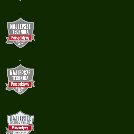
+
+
+