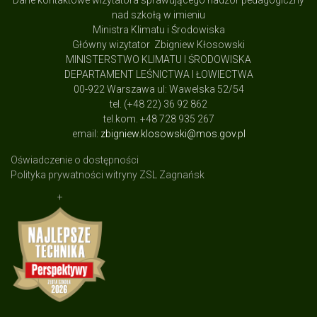
Dane kontaktowe wizytatora sprawującego nadzór pedagogiczny
nad szkołą w imieniu
Ministra Klimatu i Środowiska
Główny wizytator Zbigniew Kłosowski
MINISTERSTWO KLIMATU I ŚRODOWISKA
DEPARTAMENT LEŚNICTWA I ŁOWIECTWA
00-922 Warszawa ul: Wawelska 52/54
tel. (+48 22) 36 92 862
tel.kom. +48 728 935 267
email:
zbigniew.klosowski@mos.gov.pl
Oświadczenie o dostępności
Polityka prywatności witryny ZSL Zagnańsk
+