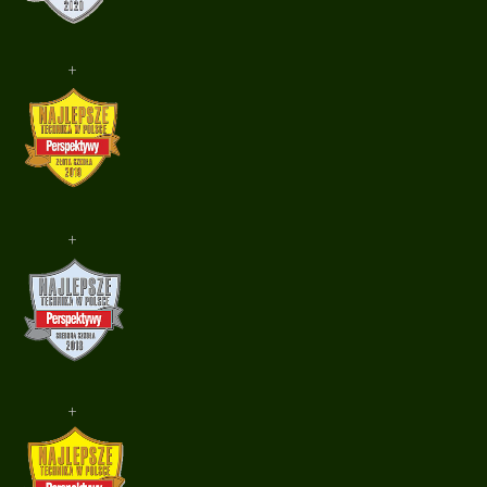
+
+
+