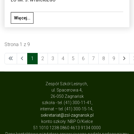
LO IM. J. WYBICKIEGO
Więcej…
Strona 1 z 9
1
2
3
4
5
6
7
8
9
Zespół Szkół Leśnych,
ul. Spacerowa 4,
26-050 Zagnańsk
szkoła - tel. (41) 300-11-41,
internat – tel. (41) 300-15-14,
sekretariat@zsl-zagnansk.pl
konto szkoły: NBP O/Kielce
51 1010 1238 0860 4613 9134 0000