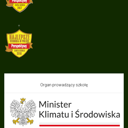
+
Organ prowadzący szkołę