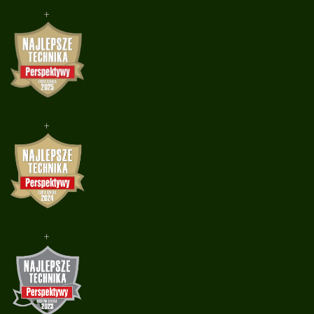
+
+
+