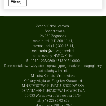
Więcej…
Zespół Szkół Leśnych,
ul. Spacerowa 4,
26-050 Zagnańsk
szkoła - tel. (41) 300-11-41,
internat – tel. (41) 300-15-14,
sekretariat@zsl-zagnansk.pl
konto szkoły: NBP O/Kielce
51 1010 1238 0860 4613 9134 0000
Dane kontaktowe wizytatora sprawującego nadzór pedagogiczny
nad szkołą w imieniu
Ministra Klimatu i Środowiska
Główny wizytator Zbigniew Kłosowski
MINISTERSTWO KLIMATU I ŚRODOWISKA
DEPARTAMENT LEŚNICTWA I ŁOWIECTWA
00-922 Warszawa ul: Wawelska 52/54
tel. (+48 22) 36 92 862
tel.kom. +48 728 935 267