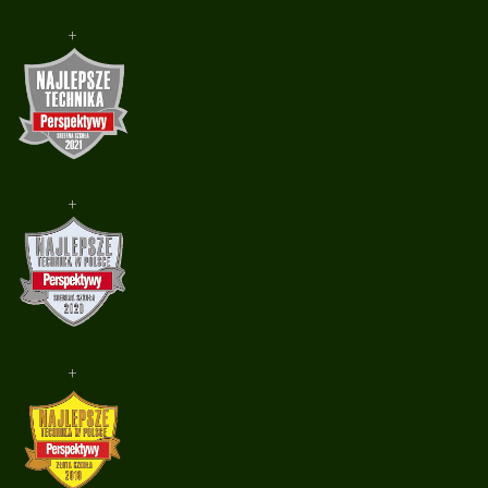
+
+
+