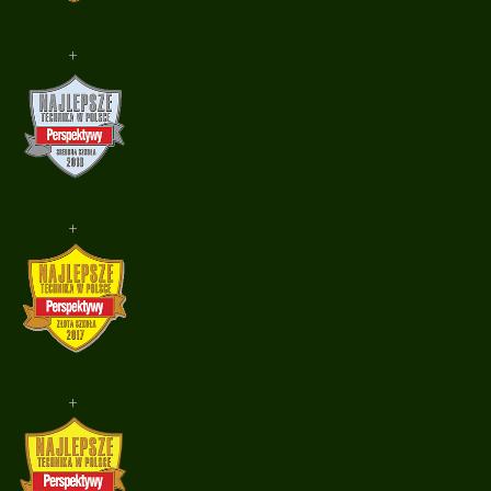
+
+
+