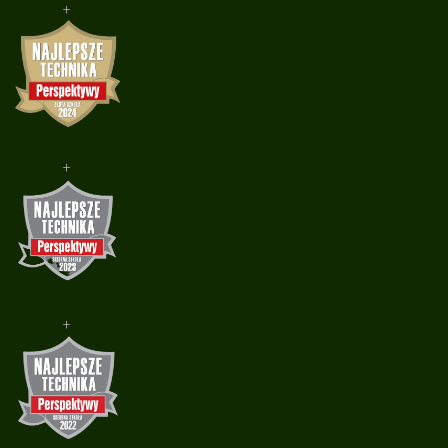
+
+
+