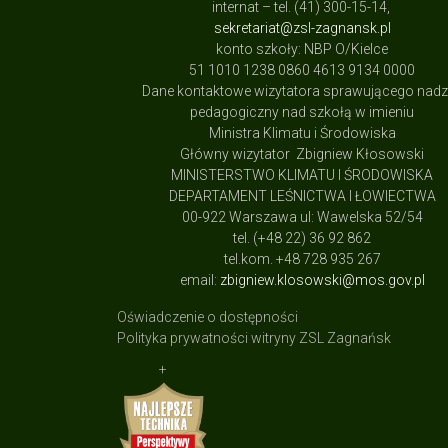
internat – tel. (41) 300-15-14,
sekretariat@zsl-zagnansk.pl
konto szkoły: NBP O/Kielce
51 1010 1238 0860 4613 9134 0000
Dane kontaktowe wizytatora sprawującego nad
pedagogiczny nad szkołą w imieniu
Ministra Klimatu i Środowiska
Główny wizytator Zbigniew Kłosowski
MINISTERSTWO KLIMATU I ŚRODOWISKA
DEPARTAMENT LEŚNICTWA I ŁOWIECTWA
00-922 Warszawa ul: Wawelska 52/54
tel. (+48 22) 36 92 862
tel.kom. +48 728 935 267
email:
zbigniew.klosowski@mos.gov.pl
Oświadczenie o dostępności
Polityka prywatności witryny ZSL Zagnańsk
+