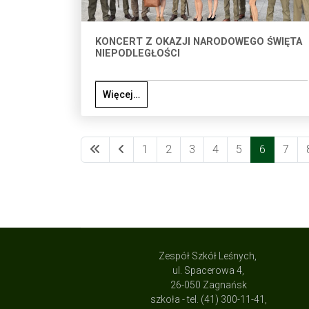
KONCERT Z OKAZJI NARODOWEGO ŚWIĘTA
NIEPODLEGŁOŚCI
Więcej…
1
2
3
4
5
6
7
Zespół Szkół Leśnych,
ul. Spacerowa 4,
26-050 Zagnańsk
szkoła - tel. (41) 300-11-41,