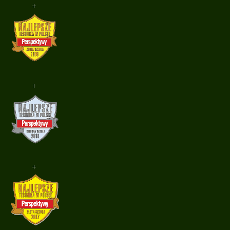
+
+
+