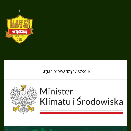
+
Organ prowadzący szkołę