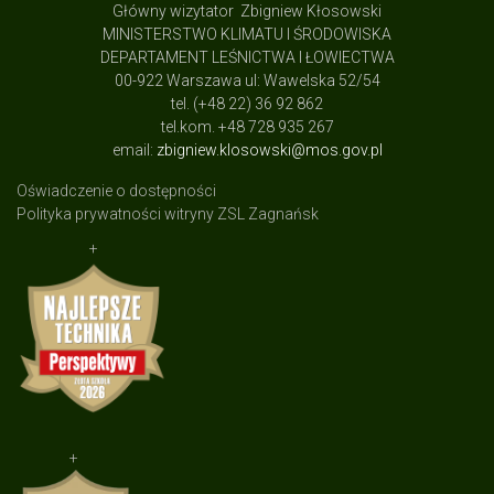
Główny wizytator Zbigniew Kłosowski
MINISTERSTWO KLIMATU I ŚRODOWISKA
DEPARTAMENT LEŚNICTWA I ŁOWIECTWA
00-922 Warszawa ul: Wawelska 52/54
tel. (+48 22) 36 92 862
tel.kom. +48 728 935 267
email:
zbigniew.klosowski@mos.gov.pl
Oświadczenie o dostępności
Polityka prywatności witryny ZSL Zagnańsk
+
+