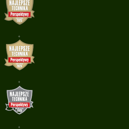
+
+
+