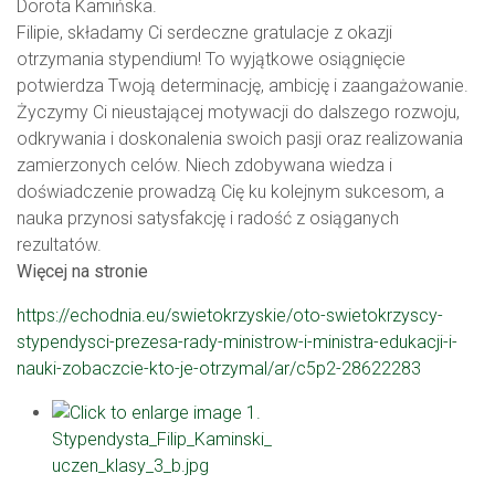
Dorota Kamińska.
Filipie, składamy Ci serdeczne gratulacje z okazji
otrzymania stypendium! To wyjątkowe osiągnięcie
potwierdza Twoją determinację, ambicję i zaangażowanie.
Życzymy Ci nieustającej motywacji do dalszego rozwoju,
odkrywania i doskonalenia swoich pasji oraz realizowania
zamierzonych celów. Niech zdobywana wiedza i
doświadczenie prowadzą Cię ku kolejnym sukcesom, a
nauka przynosi satysfakcję i radość z osiąganych
rezultatów.
Więcej na stronie
https://echodnia.eu/swietokrzyskie/oto-swietokrzyscy-
stypendysci-prezesa-rady-ministrow-i-ministra-edukacji-i-
nauki-zobaczcie-kto-je-otrzymal/ar/c5p2-28622283