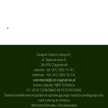
Zespół Szkół Leśnych,
ul. Spacerowa 4,
26-050 Zagnańsk
szkoła - tel. (41) 300-11-41,
internat – tel. (41) 300-15-14,
sekretariat@zsl-zagnansk.pl
konto szkoły: NBP O/Kielce
51 1010 1238 0860 4613 9134 0000
Dane kontaktowe wizytatora sprawującego nadzór pedagogiczny
nad szkołą w imieniu
Ministra Klimatu i Środowiska