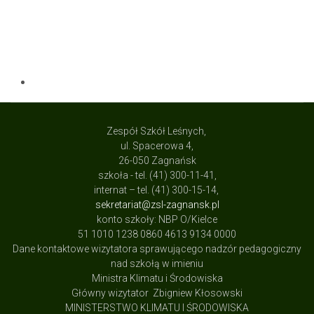
Zespół Szkół Leśnych,
ul. Spacerowa 4,
26-050 Zagnańsk
szkoła - tel. (41) 300-11-41,
internat – tel. (41) 300-15-14,
sekretariat@zsl-zagnansk.pl
konto szkoły: NBP O/Kielce
51 1010 1238 0860 4613 9134 0000
Dane kontaktowe wizytatora sprawującego nadzór pedagogiczny
nad szkołą w imieniu
Ministra Klimatu i Środowiska
Główny wizytator Zbigniew Kłosowski
MINISTERSTWO KLIMATU I ŚRODOWISKA