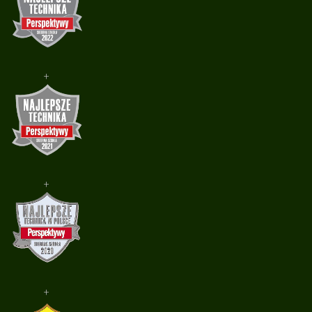
+
+
+