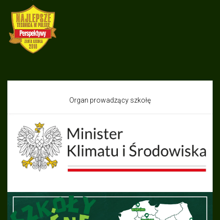
Organ prowadzący szkołę