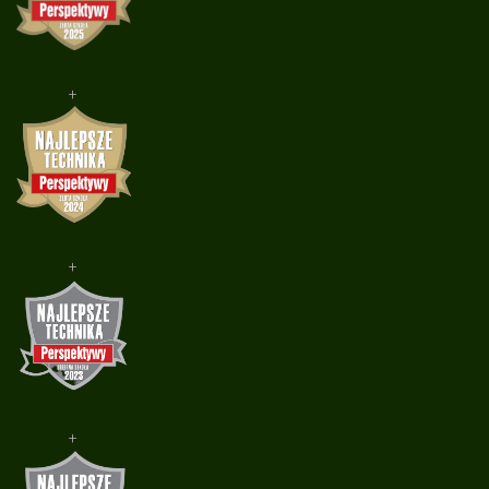
+
+
+