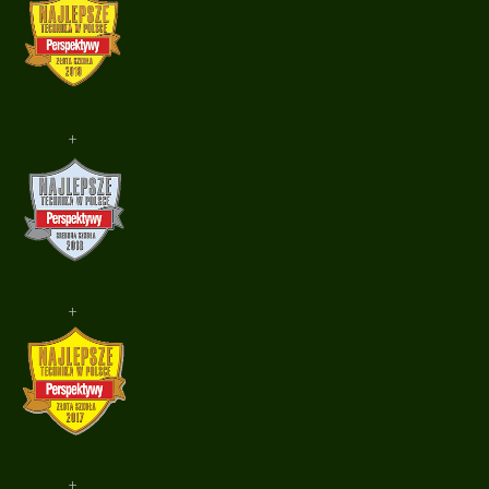
+
+
+