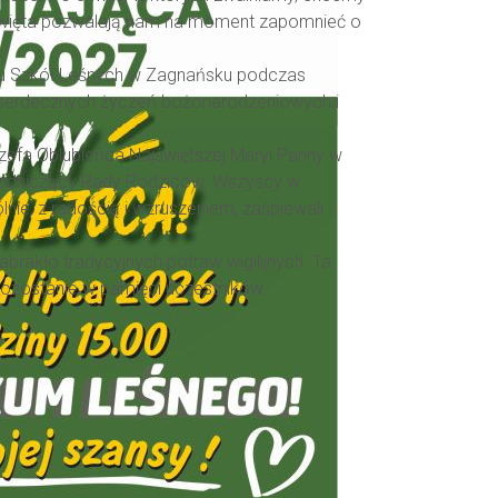
. Święta pozwalają nam na moment zapomnieć o
ołu Szkół Leśnych w Zagnańsku podczas
łen serdecznych życzeń bożonarodzeniowych i
zefa Oblubieńca Najświętszej Maryi Panny w
ewodniczący Rady Rodziców. Wszyscy w
ie, z radością i wzruszeniem, zaśpiewali
brakło tradycyjnych potraw wigilijnych. Ta
 pozostanie w pamięci uczestników.