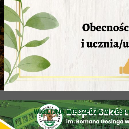
WIGILIJNA WIECZERZA W ZES
Zbliżający się czas Bożego Narodzenia to szcz