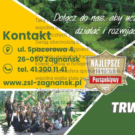
być razem i dzielić się tym, co najważniejsz
codziennych troskach i odnaleźć radość w pro
Taką wyjątkową, niemal domową atmosferę prz
wspólnej wieczerzy wigilijnej, która odbyła si
noworocznych, płynących prosto z serca, przep
Swoją obecnością to szczególne spotkanie uświ
Zagnańsku, pan Wojciech Grad – Nadleśniczy
skupieniu wysłuchali fragmentu Pisma Święteg
kolędę „Dzisiaj w Betlejem”.
Rodzinna atmosfera spotkania sprzyjała wspólne
wspólna wigilia stała się dla wszystkich chwi
Zdjęcia wykonane przez uczniów F. Kamińskieg