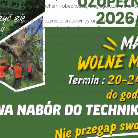
e: dobrym słowem, uśmiechem i obecnością drugiego człowieka
stych gestach.
eżyli uczniowie, nauczyciele, pracownicy oraz dyrekcja Zesp
ę 18.12.2025 r. w stołówce internatu szkolnego. Był to czas pe
ełnionych nadzieją, życzliwością i wzajemną troską.
etnili: ks. Bogdan Szymkiewicz – proboszcz parafii pw. św. Jó
 Nadleśnictwa Zagnańsk oraz pan Michał Kołodziejczyk – Prz
o odczytanego przez ks. Bogdana Szymkiewicza, po czym wspóln
mu zasiadaniu przy pięknie nakrytych stołach, na których nie za
lą pełną wzruszeń i ciepłych emocji – momentem, który na długo
o, N. Farysa i M. Malca członków Koła Fotograficznego