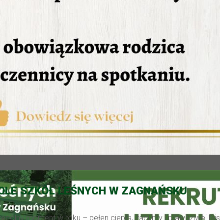
POLE SZKÓŁ LEŚNYCH W ZAGNAŃSKU
ególny moment w roku – pełen ciepła, zadumy i prawdziwej blis