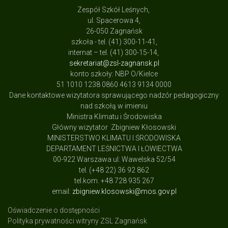
Zespół Szkół Leśnych,
ul. Spacerowa 4,
26-050 Zagnańsk
szkoła - tel. (41) 300-11-41,
internat – tel. (41) 300-15-14,
sekretariat@zsl-zagnansk.pl
konto szkoły: NBP O/Kielce
51 1010 1238 0860 4613 9134 0000
Dane kontaktowe wizytatora sprawującego nadzór pedagogiczny
nad szkołą w imieniu
Ministra Klimatu i Środowiska
Główny wizytator Zbigniew Kłosowski
MINISTERSTWO KLIMATU I ŚRODOWISKA
DEPARTAMENT LEŚNICTWA I ŁOWIECTWA
00-922 Warszawa ul: Wawelska 52/54
tel. (+48 22) 36 92 862
tel.kom. +48 728 935 267
email:
zbigniew.klosowski@mos.gov.pl
Oświadczenie o dostępności
Polityka prywatności witryny ZSL Zagnańsk