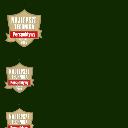
+
+
+