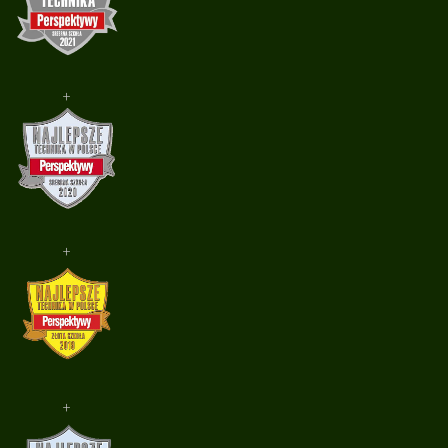
+
+
+