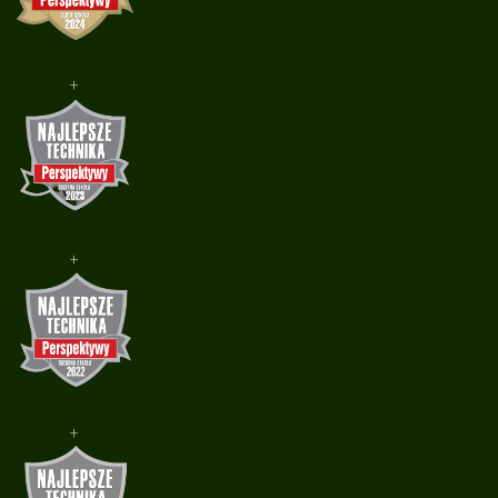
+
+
+