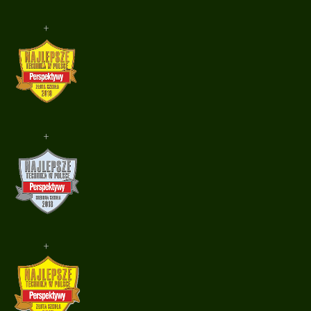
+
+
+