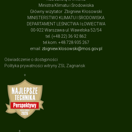
Ministra Klimatu i Środowiska
Główny wizytator Zbigniew Kłosowski
MINISTERSTWO KLIMATU I ŚRODOWISKA
DEPARTAMENT LEŚNICTWA I ŁOWIECTWA
00-922 Warszawa ul: Wawelska 52/54
tel. (+48 22) 36 92 862
tel.kom. +48 728 935 267
email:
zbigniew.klosowski@mos.gov.pl
Oświadczenie o dostępności
Polityka prywatności witryny ZSL Zagnańsk
+
+