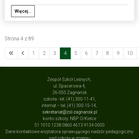
Więcej…
Strona 4 z 89
1
2
3
4
5
6
7
8
9
10
Zespół Szkół Leśnych,
ul. Spacerowa 4,
26-050 Zagnańsk
szkoła - tel. (41) 300-11-41,
internat – tel. (41) 300-15-14,
sekretariat@zsl-zagnansk.pl
konto szkoły: NBP O/Kielce
51 1010 1238 0860 4613 9134 0000
Dane kontaktowe wizytatora sprawującego nadzór pedagogiczny
nad szkołą w imieniu