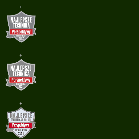
+
+
+