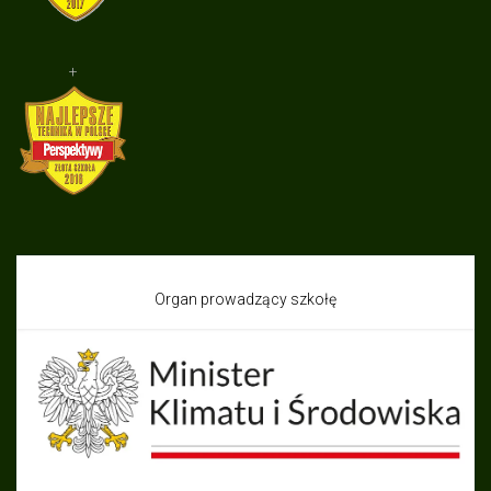
+
Organ prowadzący szkołę