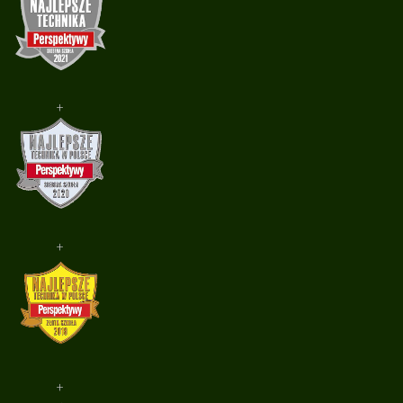
+
+
+