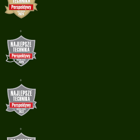
+
+
+