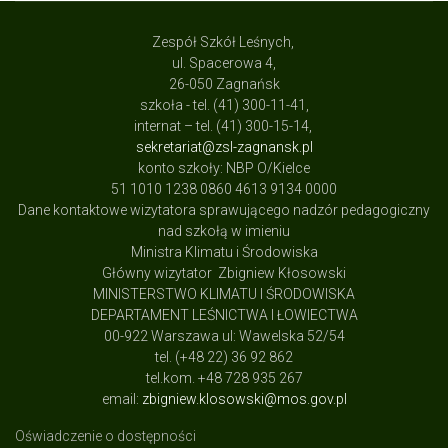
Zespół Szkół Leśnych,
ul. Spacerowa 4,
26-050 Zagnańsk
szkoła - tel. (41) 300-11-41,
internat – tel. (41) 300-15-14,
sekretariat@zsl-zagnansk.pl
konto szkoły: NBP O/Kielce
51 1010 1238 0860 4613 9134 0000
Dane kontaktowe wizytatora sprawującego nadzór pedagogiczny
nad szkołą w imieniu
Ministra Klimatu i Środowiska
Główny wizytator Zbigniew Kłosowski
MINISTERSTWO KLIMATU I ŚRODOWISKA
DEPARTAMENT LEŚNICTWA I ŁOWIECTWA
00-922 Warszawa ul: Wawelska 52/54
tel. (+48 22) 36 92 862
tel.kom. +48 728 935 267
email:
zbigniew.klosowski@mos.gov.pl
Oświadczenie o dostępności