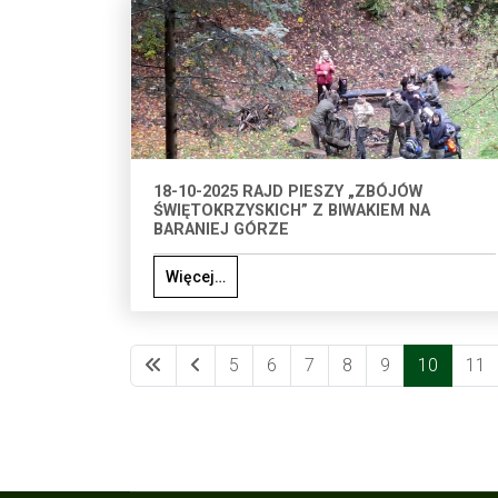
18-10-2025 RAJD PIESZY „ZBÓJÓW
ŚWIĘTOKRZYSKICH” Z BIWAKIEM NA
BARANIEJ GÓRZE
Więcej…
5
6
7
8
9
10
11