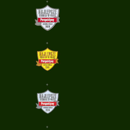
+
+
+
+