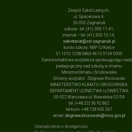
Zespół Szkół Leśnych,
ul. Spacerowa 4,
26-050 Zagnańsk
szkoła - tel. (41) 300-11-41,
internat – tel. (41) 300-15-14,
sekretariat@zsl-zagnansk.pl
konto szkoły: NBP O/Kielce
51 1010 1238 0860 4613 9134 0000
Dane kontaktowe wizytatora sprawującego nad
pedagogiczny nad szkołą w imieniu
Ministra Klimatu i Środowiska
Główny wizytator Zbigniew Kłosowski
MINISTERSTWO KLIMATU I ŚRODOWISKA
DEPARTAMENT LEŚNICTWA I ŁOWIECTWA
00-922 Warszawa ul: Wawelska 52/54
tel. (+48 22) 36 92 862
tel.kom. +48 728 935 267
email:
zbigniew.klosowski@mos.gov.pl
Oświadczenie o dostępności