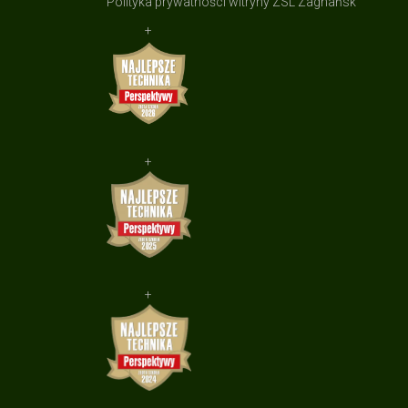
Polityka prywatności witryny ZSL Zagnańsk
+
+
+