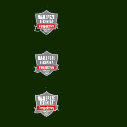
+
+
+