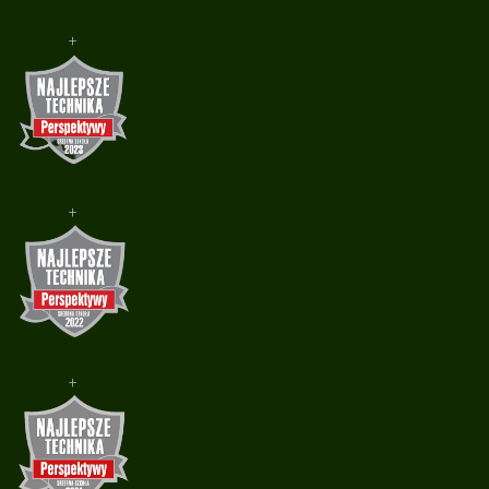
+
+
+