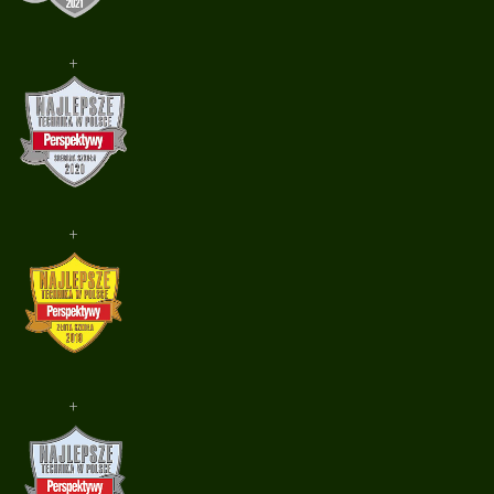
+
+
+