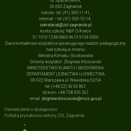
ul. Spacerowa 4,
26-050 Zagnańsk
szkoła - tel. (41) 300-11-41,
internat – tel. (41) 300-15-14,
sekretariat@zsl-zagnansk.pl
konto szkoły: NBP O/Kielce
51 1010 1238 0860 4613 9134 0000
Dane kontaktowe wizytatora sprawującego nadzór pedagogiczny
nad szkołą w imieniu
Ministra Klimatu i Środowiska
Główny wizytator Zbigniew Kłosowski
MINISTERSTWO KLIMATU I ŚRODOWISKA
DEPARTAMENT LEŚNICTWA I ŁOWIECTWA
00-922 Warszawa ul: Wawelska 52/54
tel. (+48 22) 36 92 862
tel.kom. +48 728 935 267
email:
zbigniew.klosowski@mos.gov.pl
Oświadczenie o dostępności
Polityka prywatności witryny ZSL Zagnańsk
+