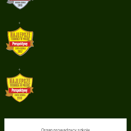
+
+
Organ prowadzący szkołę