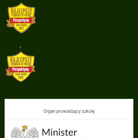
+
Organ prowadzący szkołę