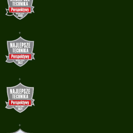
+
+
+