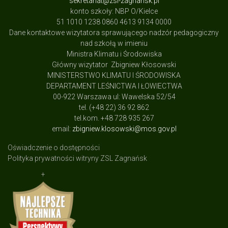
sekretariat@zsl-zagnansk.pl
konto szkoły: NBP O/Kielce
51 1010 1238 0860 4613 9134 0000
Dane kontaktowe wizytatora sprawującego nadzór pedagogiczny
nad szkołą w imieniu
Ministra Klimatu i Środowiska
Główny wizytator Zbigniew Kłosowski
MINISTERSTWO KLIMATU I ŚRODOWISKA
DEPARTAMENT LEŚNICTWA I ŁOWIECTWA
00-922 Warszawa ul: Wawelska 52/54
tel. (+48 22) 36 92 862
tel.kom. +48 728 935 267
email:
zbigniew.klosowski@mos.gov.pl
Oświadczenie o dostępności
Polityka prywatności witryny ZSL Zagnańsk
+