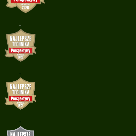
+
+
+