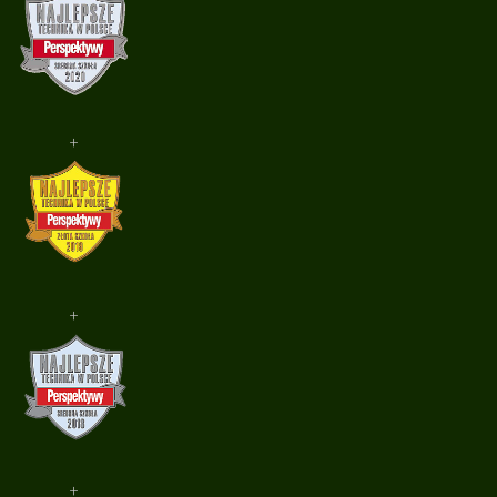
+
+
+