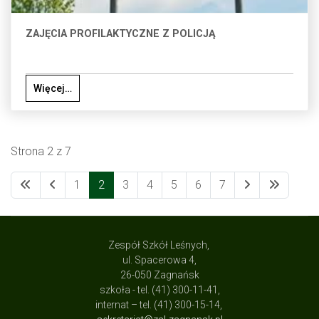
ZAJĘCIA PROFILAKTYCZNE Z POLICJĄ
Więcej…
Strona 2 z 7
1
2
3
4
5
6
7
Zespół Szkół Leśnych,
ul. Spacerowa 4,
26-050 Zagnańsk
szkoła - tel. (41) 300-11-41,
internat – tel. (41) 300-15-14,