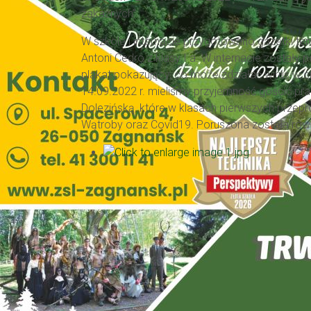
zakaźnych”.
W szkole i internacie przygotowano gazetki t
Antoni Cedro z klasy I a. W internacie zostały
plakat pokazujący, co może zdziałać wirus w c
14.09.2022 r. mieliśmy przyjemność gościć pr
Dolezińską, które w klasach pierwszych przep
Wątroby oraz Covid19. Poruszona została rów