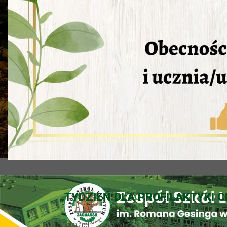
„TYDZIEŃ DLA PROFILAKTYKI
W dniach 12-16 września 2022 r. w ramach ogól