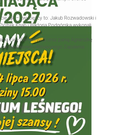
ycie rąk – zwycięzcy to: Jakub Rozwadowski i
 Piotrek Knap i Wiktoria Podgórska wykonali
panią Ewę Ziemkiewicz oraz panią Agnieszkę
ym uwzględnieniem Wirusowego Zapalenia