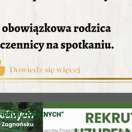
 CHORÓB ZAKAŹNYCH”
nopolskiej akcji Bezpieczny Powrót do Szkoły w naszej szkole od