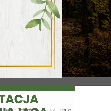
był się „Tydzień dla profilaktyki chorób