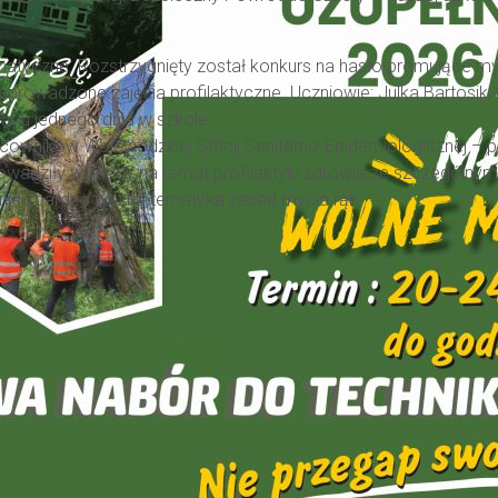
ematyczne. Rozstrzygnięty został konkurs na hasło promujące m
 poprowadzone zajęcia profilaktyczne. Uczniowie: Julka Bartosik,
iągu jednego dnia w szkole.
acowników Wojewódzkiej Stacji Sanitarno-Epidemiologicznej – 
rowadziły wykłady na temat profilaktyki zdrowia ze szczególn
nież bardzo ważna tematyka zasad mycia rąk.