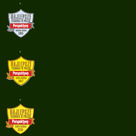
+
+
+