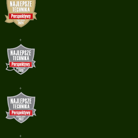
+
+
+