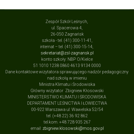
Zespół Szkół Leśnych,
ul. Spacerowa 4,
26-050 Zagnańsk
szkoła - tel. (41) 300-11-41,
internat – tel. (41) 300-15-14,
sekretariat@zsl-zagnansk.pl
konto szkoły: NBP O/Kielce
51 1010 1238 0860 4613 9134 0000
Dane kontaktowe wizytatora sprawującego nadzór pedagogiczny
nad szkołą w imieniu
Ministra Klimatu i Środowiska
Główny wizytator Zbigniew Kłosowski
MINISTERSTWO KLIMATU I ŚRODOWISKA
DEPARTAMENT LEŚNICTWA I ŁOWIECTWA
00-922 Warszawa ul: Wawelska 52/54
tel. (+48 22) 36 92 862
tel.kom. +48 728 935 267
email:
zbigniew.klosowski@mos.gov.pl