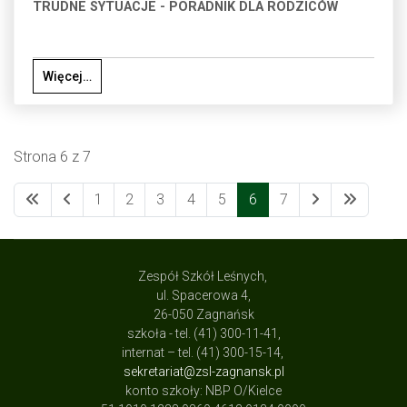
TRUDNE SYTUACJE - PORADNIK DLA RODZICÓW
Więcej…
Strona 6 z 7
1
2
3
4
5
6
7
Zespół Szkół Leśnych,
ul. Spacerowa 4,
26-050 Zagnańsk
szkoła - tel. (41) 300-11-41,
internat – tel. (41) 300-15-14,
sekretariat@zsl-zagnansk.pl
konto szkoły: NBP O/Kielce