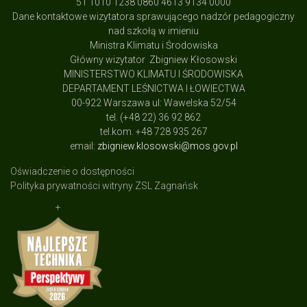
51 1010 1238 0860 4613 9134 0000
Dane kontaktowe wizytatora sprawującego nadzór pedagogiczny
nad szkołą w imieniu
Ministra Klimatu i Środowiska
Główny wizytator Zbigniew Kłosowski
MINISTERSTWO KLIMATU I ŚRODOWISKA
DEPARTAMENT LEŚNICTWA I ŁOWIECTWA
00-922 Warszawa ul: Wawelska 52/54
tel. (+48 22) 36 92 862
tel.kom. +48 728 935 267
email:
zbigniew.klosowski@mos.gov.pl
Oświadczenie o dostępności
Polityka prywatności witryny ZSL Zagnańsk
+