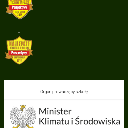
+
Organ prowadzący szkołę