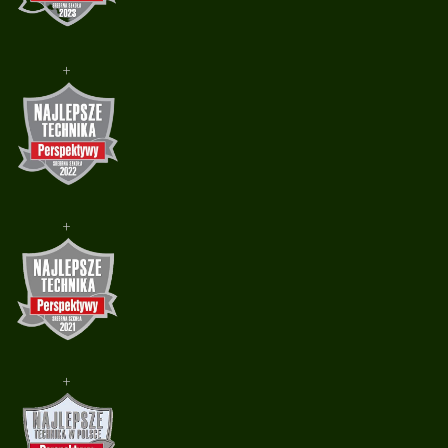
+
+
+