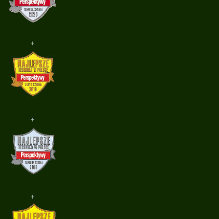
+
+
+