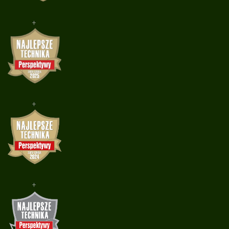
+
+
+