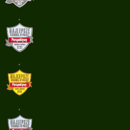
+
+
+