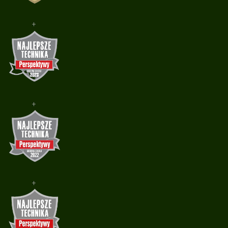
+
+
+