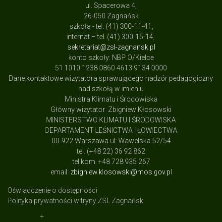
ul. Spacerowa 4,
26-050 Zagnańsk
szkoła - tel. (41) 300-11-41,
internat – tel. (41) 300-15-14,
sekretariat@zsl-zagnansk.pl
konto szkoły: NBP O/Kielce
51 1010 1238 0860 4613 9134 0000
Dane kontaktowe wizytatora sprawującego nadzór pedagogiczny
nad szkołą w imieniu
Ministra Klimatu i Środowiska
Główny wizytator Zbigniew Kłosowski
MINISTERSTWO KLIMATU I ŚRODOWISKA
DEPARTAMENT LEŚNICTWA I ŁOWIECTWA
00-922 Warszawa ul: Wawelska 52/54
tel. (+48 22) 36 92 862
tel.kom. +48 728 935 267
email:
zbigniew.klosowski@mos.gov.pl
Oświadczenie o dostępności
Polityka prywatności witryny ZSL Zagnańsk
+