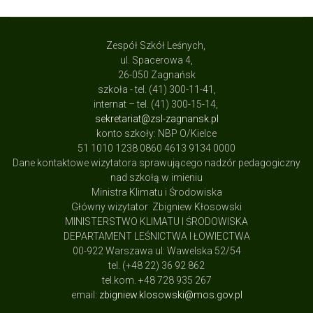
Zespół Szkół Leśnych,
ul. Spacerowa 4,
26-050 Zagnańsk
szkoła - tel. (41) 300-11-41,
internat – tel. (41) 300-15-14,
sekretariat@zsl-zagnansk.pl
konto szkoły: NBP O/Kielce
51 1010 1238 0860 4613 9134 0000
Dane kontaktowe wizytatora sprawującego nadzór pedagogiczny
nad szkołą w imieniu
Ministra Klimatu i Środowiska
Główny wizytator Zbigniew Kłosowski
MINISTERSTWO KLIMATU I ŚRODOWISKA
DEPARTAMENT LEŚNICTWA I ŁOWIECTWA
00-922 Warszawa ul: Wawelska 52/54
tel. (+48 22) 36 92 862
tel.kom. +48 728 935 267
email:
zbigniew.klosowski@mos.gov.pl