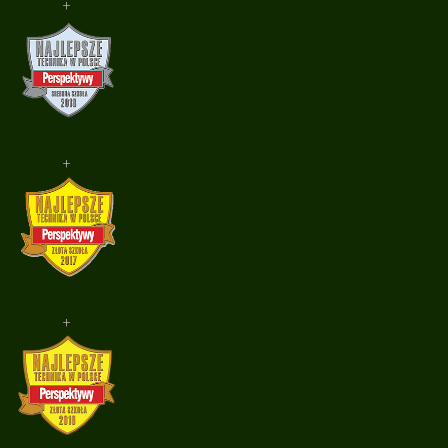
+
+
+