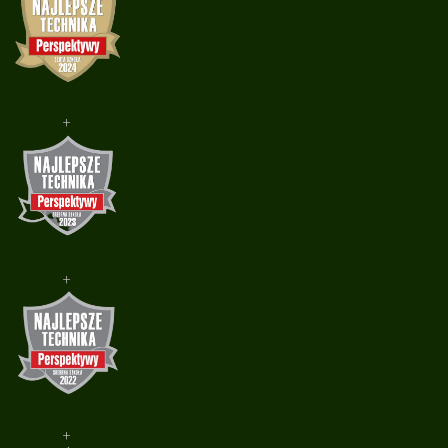
+
+
+