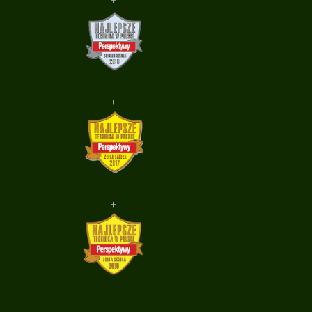
+
+
+