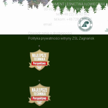
DEPARTAMENT LEŚNICTWA I ŁOWIECTWA
00-922 Warszawa ul: Wawelska 52/54
tel. (+48 22) 36 92 862
tel.kom. +48 728 935 267
email:
zbigniew.klosowski@mos.gov.pl
Oświadczenie o dostępności
Polityka prywatności witryny ZSL Zagnańsk
+
+