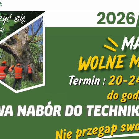
26
zór