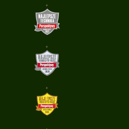
+
+
+