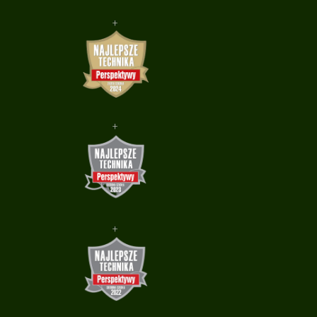
+
+
+