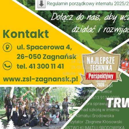
Regulamin porządkowy internatu 2025/
Zespół Szkół Leśnych,
ul. Spacerowa 4,
26-050 Zagnańsk
szkoła - tel. (41) 300-11-41,
internat – tel. (41) 300-15-14,
sekretariat@zsl-zagnansk.pl
konto szkoły: NBP O/Kielce
51 1010 1238 0860 4613 9134 0000
Dane kontaktowe wizytatora sprawującego nad
pedagogiczny nad szkołą w imieniu
Ministra Klimatu i Środowiska
Główny wizytator Zbigniew Kłosowski
MINISTERSTWO KLIMATU I ŚRODOWISKA