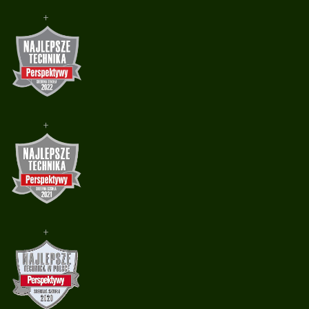
+
+
+