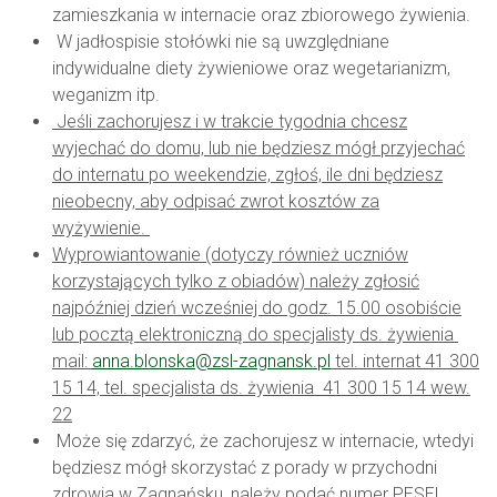
zamieszkania w internacie oraz zbiorowego żywienia.
W jadłospisie stołówki nie są uwzględniane
indywidualne diety żywieniowe oraz wegetarianizm,
weganizm itp.
Jeśli zachorujesz i w trakcie tygodnia chcesz
wyjechać do domu, lub nie będziesz mógł przyjechać
do internatu po weekendzie, zgłoś, ile dni będziesz
nieobecny, aby odpisać zwrot kosztów za
wyżywienie.
Wyprowiantowanie (dotyczy również uczniów
korzystających tylko z obiadów) należy zgłosić
najpóźniej dzień wcześniej do godz. 15.00 osobiście
lub pocztą elektroniczną do specjalisty ds. żywienia
mail:
anna.blonska@zsl-zagnansk.pl
tel. internat 41 300
15 14, tel. specjalista ds. żywienia 41 300 15 14 wew.
22
Może się zdarzyć, że zachorujesz w internacie, wtedyi
będziesz mógł skorzystać z porady w przychodni
zdrowia w Zagnańsku, należy podać numer PESEL