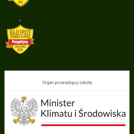
+
Organ prowadzący szkołę