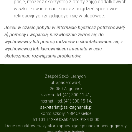
pasje, możesz skorzystać z oferty zajęć dodatkowych
w szkole i w internacie oraz z urządzeń sportowo-
rekreacyjnych znajdujących się w placówce.
Jeżeli w czasie pobytu w internacie będziesz potrzebował(-
a) pomocy i wsparcia, niezwłocznie zwróć się do
wychowawcy lub poproś rodziców o skontaktowanie się z
wychowawcą lub kierownikiem internatu w celu
skutecznego rozwiązania problemów.
Zespół Szkół Leśnych,
ul. Spacerowa 4,
26-050 Zagnańsk
szkoła - tel. (41) 300-11-41,
internat – tel. (41) 300-15-14,
sekretariat@zsl-zagnansk.pl
konto szkoły: NBP O/Kielce
51 1010 1238 0860 4613 9134 0000
Dane kontaktowe wizytatora sprawującego nadzór pedagogiczny