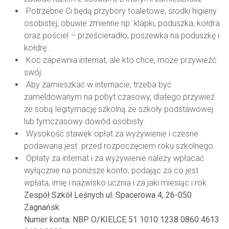
Potrzebne Ci będą przybory toaletowe, środki higieny
osobistej, obuwie zmienne np. klapki, poduszka, kołdra
oraz pościel – prześcieradło, poszewka na poduszkę i
kołdrę..
Koc zapewnia internat, ale kto chce, może przywieźć
swój.
Aby zamieszkać w internacie, trzeba być
zameldowanym na pobyt czasowy, dlatego przywieź
ze sobą legitymację szkolną ze szkoły podstawowej
lub tymczasowy dowód osobisty.
Wysokość stawek opłat za wyżywienie i czesne
podawana jest przed rozpoczęciem roku szkolnego.
Opłaty za internat i za wyżywienie należy wpłacać
wyłącznie na poniższe konto, podając za co jest
wpłata, imię i nazwisko ucznia i za jaki miesiąc i rok.
Zespół Szkół Leśnych ul. Spacerowa 4, 26-050
Zagnańsk
Numer konta: NBP O/KIELCE 51 1010 1238 0860 4613