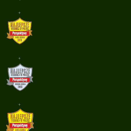
+
+
+