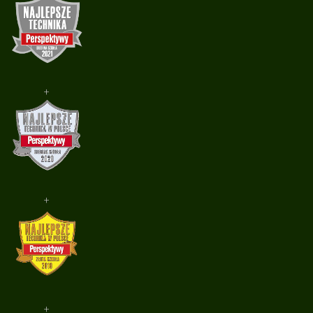
+
+
+