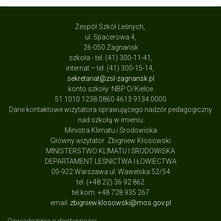
Zespół Szkół Leśnych,
ul. Spacerowa 4,
26-050 Zagnańsk
szkoła - tel. (41) 300-11-41,
internat – tel. (41) 300-15-14,
sekretariat@zsl-zagnansk.pl
konto szkoły: NBP O/Kielce
51 1010 1238 0860 4613 9134 0000
Dane kontaktowe wizytatora sprawującego nadzór pedagogiczny
nad szkołą w imieniu
Ministra Klimatu i Środowiska
Główny wizytator Zbigniew Kłosowski
MINISTERSTWO KLIMATU I ŚRODOWISKA
DEPARTAMENT LEŚNICTWA I ŁOWIECTWA
00-922 Warszawa ul: Wawelska 52/54
tel. (+48 22) 36 92 862
tel.kom. +48 728 935 267
email:
zbigniew.klosowski@mos.gov.pl