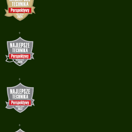
+
+
+