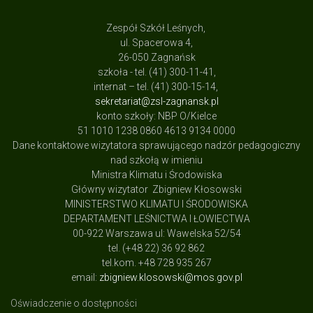
Zespół Szkół Leśnych,
ul. Spacerowa 4,
26-050 Zagnańsk
szkoła - tel. (41) 300-11-41,
internat – tel. (41) 300-15-14,
sekretariat@zsl-zagnansk.pl
konto szkoły: NBP O/Kielce
51 1010 1238 0860 4613 9134 0000
Dane kontaktowe wizytatora sprawującego nadzór pedagogiczny
nad szkołą w imieniu
Ministra Klimatu i Środowiska
Główny wizytator Zbigniew Kłosowski
MINISTERSTWO KLIMATU I ŚRODOWISKA
DEPARTAMENT LEŚNICTWA I ŁOWIECTWA
00-922 Warszawa ul: Wawelska 52/54
tel. (+48 22) 36 92 862
tel.kom. +48 728 935 267
email:
zbigniew.klosowski@mos.gov.pl
Oświadczenie o dostępności