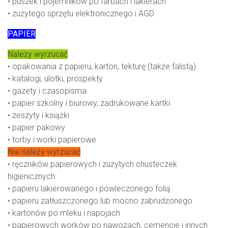
• puszek i pojemników po farbach i lakierach
• zużytego sprzętu elektronicznego i AGD
PAPIER
Należy wyrzucać
• opakowania z papieru, karton, tekturę (także falistą)
• katalogi, ulotki, prospekty
• gazety i czasopisma
• papier szkolny i biurowy, zadrukowane kartki
• zeszyty i książki
• papier pakowy
• torby i worki papierowe
Nie należy wyrzucać
• ręczników papierowych i zużytych chusteczek
higienicznych
• papieru lakierowanego i powleczonego folią
• papieru zatłuszczonego lub mocno zabrudzonego
• kartonów po mleku i napojach
• papierowych worków po nawozach, cemencie i innych