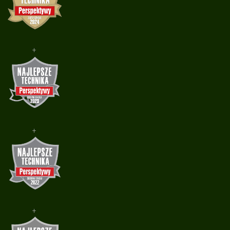
+
+
+