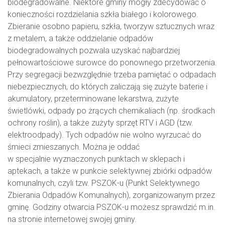
biodegradowalne. Niektóre gminy mogły zdecydować o
konieczności rozdzielania szkła białego i kolorowego.
Zbieranie osobno papieru, szkła, tworzyw sztucznych wraz
z metalem, a także oddzielanie odpadów
biodegradowalnych pozwala uzyskać najbardziej
pełnowartościowe surowce do ponownego przetworzenia.
Przy segregacji bezwzględnie trzeba pamiętać o odpadach
niebezpiecznych, do których zaliczają się zużyte baterie i
akumulatory, przeterminowane lekarstwa, zużyte
świetlówki, odpady po żrących chemikaliach (np. środkach
ochrony roślin), a także zużyty sprzęt RTV i AGD (tzw.
elektroodpady). Tych odpadów nie wolno wyrzucać do
śmieci zmieszanych. Można je oddać
w specjalnie wyznaczonych punktach w sklepach i
aptekach, a także w punkcie selektywnej zbiórki odpadów
komunalnych, czyli tzw. PSZOK-u (Punkt Selektywnego
Zbierania Odpadów Komunalnych), zorganizowanym przez
gminę. Godziny otwarcia PSZOK-u możesz sprawdzić m.in.
na stronie internetowej swojej gminy.