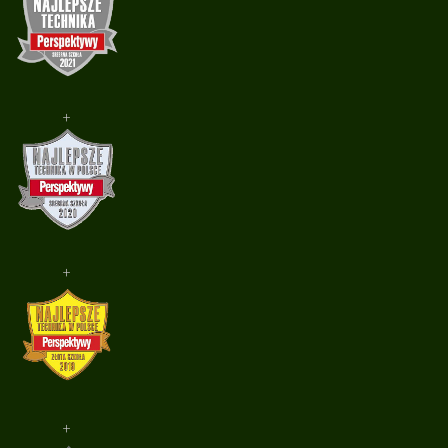
+
+
+