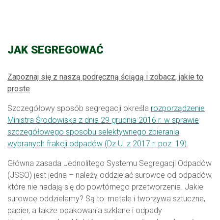
JAK SEGREGOWAĆ
Zapoznaj się z naszą podręczną ściągą i zobacz, jakie to
proste
Szczegółowy sposób segregacji określa
rozporządzenie
Ministra Środowiska z dnia 29 grudnia 2016 r. w sprawie
szczegółowego sposobu selektywnego zbierania
wybranych frakcji odpadów (Dz.U. z 2017 r. poz. 19)
.
Główna zasada Jednolitego Systemu Segregacji Odpadów
(JSSO) jest jedna – należy oddzielać surowce od odpadów,
które nie nadają się do powtórnego przetworzenia. Jakie
surowce oddzielamy? Są to: metale i tworzywa sztuczne,
papier, a także opakowania szklane i odpady