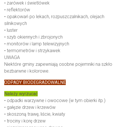
• żarówek i świetlówek
• reflektorów
• opakowań po lekach, rozpuszczalnikach, olejach
silnikowych
• luster
• szyb okiennych i zbrojonych
• monitorów i lamp telewizyjnych
• termometrów i strzykawek
UWAGA
Niektóre gminy zapewniają osobne pojemniki na szkło
bezbarwne i kolorowe.
ODPADY BIODEGRADOWALNE
Należy wyrzucać
• odpadki warzywne i owocowe (w tym obierki itp.)
• gałęzie drzew i krzewów
• skoszoną trawę, liście, kwiaty
• trociny i korę drzew