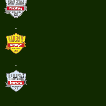
+
+
+