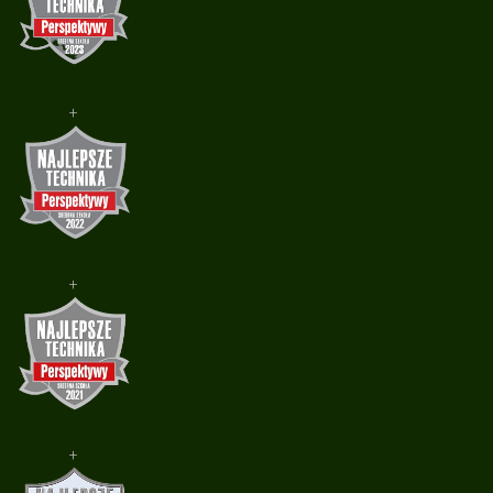
+
+
+