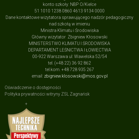
konto szkoły: NBP O/Kielce
51 1010 1238 0860 4613 9134 0000
Dane kontaktowe wizytatora sprawującego nadzór pedagogiczny
nad szkołą w imieniu
Ministra Klimatu i Środowiska
Główny wizytator Zbigniew Kłosowski
MINISTERSTWO KLIMATU I ŚRODOWISKA
DEPARTAMENT LEŚNICTWA I ŁOWIECTWA
00-922 Warszawa ul: Wawelska 52/54
tel. (+48 22) 36 92 862
tel.kom. +48 728 935 267
email:
zbigniew.klosowski@mos.gov.pl
Oświadczenie o dostępności
Polityka prywatności witryny ZSL Zagnańsk
+