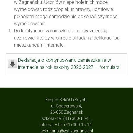
w Zagnańsku. Uczniów niepełnoletnich może
wymeldować rodzic/opiekun prawny, uczniowie
pełnoletni mogą samodzielnie dokonać czynności
wymeldowania.
Do kontynuacji zamieszkania upoważnieni są
uczniowie, którzy w okresie składania deklaracji są
mieszkańcami internatu.
Deklaracja o kontynuowaniu zamieszkania w
internacie na rok szkolny 2026-2027 — formularz
Zespół Szkół Leśnych,
ul. Spacerowa 4,
26-050 Zagnańsk
szkoła - tel. (41) 300-11-41,
internat – tel. (41) 300-15-14,
sekretariat@zsl-zagnansk.pl