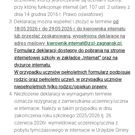
przy której funkcjonuje internat (art. 107 ust. 2 ustawy z
dnia 14 grudnia 2016 r. Prawo oświatowe).
Deklarację można wypełnić i złożyć w terminie
od
18.05.2026 r. do 29.05.2026 r. do kierownika internatu
lub przesłać zeskanowaną, wypełnioną deklarację na
adres mailowy:
kierownik.internat@zsl-zagnansk.pl
.
Formularz deklaracji dostępny do pobrania na stronie
internetowej szkoły w zakładce „Internat” oraz na
dyżurce internatu.
W przypadku uczniów pełnoletnich formularz podpisuje
rodzic oraz pełnoletni uczeń,
w przypadku uczniów
niepełnoletnich tylko rodzic/opiekun prawny.
Niezłożenie deklaracji w wymaganym terminie
oznacza rezygnację z zamieszkania uczennicy/ucznia
w internacie. Należy w takim przypadku w dniu
zakończenia roku szkolnego 2025/2026 tj. 26
czerwca 2026r. wymeldować uczennicę/ucznia z
pobytu tymczasowego w internacie w Urzędzie Gminy