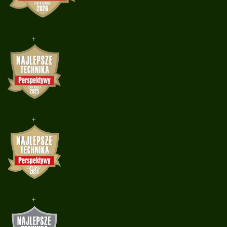
+
+
+