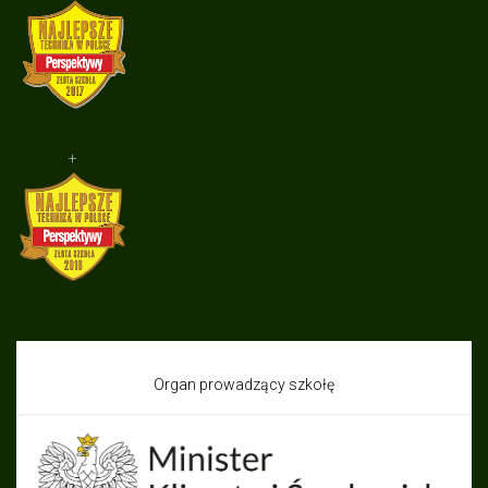
+
Organ prowadzący szkołę