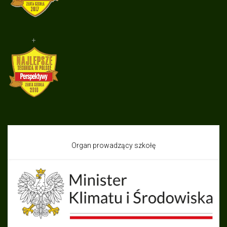
+
Organ prowadzący szkołę