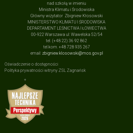
nad szkołą w imieniu
Ministra Klimatu i Środowiska
Główny wizytator Zbigniew Kłosowski
MINISTERSTWO KLIMATU I ŚRODOWISKA
DEPARTAMENT LEŚNICTWA I ŁOWIECTWA
00-922 Warszawa ul: Wawelska 52/54
tel. (+48 22) 36 92 862
tel.kom. +48 728 935 267
email:
zbigniew.klosowski@mos.gov.pl
Oświadczenie o dostępności
Polityka prywatności witryny ZSL Zagnańsk
+