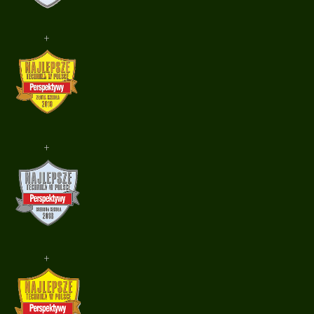
+
+
+