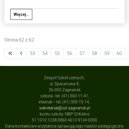
Więcej…
Strona 62 z 62
53
54
55
56
57
58
59
60
Zespół Szkół Leśnych,
ul. Spacerowa 4,
26-050 Zagnańsk
szkoła - tel. (41) 300-11-41,
internat – tel. (41) 300-15-14,
sekretariat@zsl-zagnansk.pl
konto szkoły: NBP O/Kielce
51 1010 1238 0860 4613 9134 0000
Dane kontaktowe wizytatora sprawującego nadzór pedagogiczny