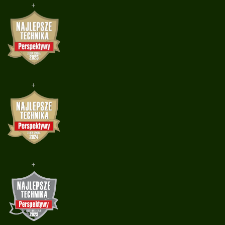
+
+
+