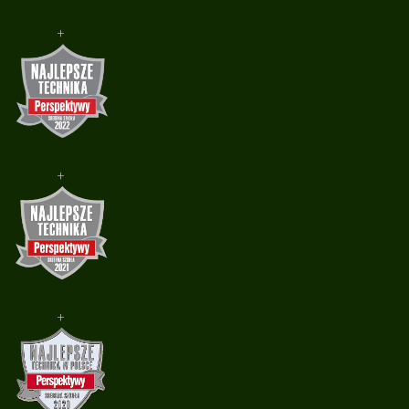
+
+
+