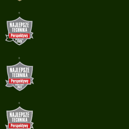
+
+
+