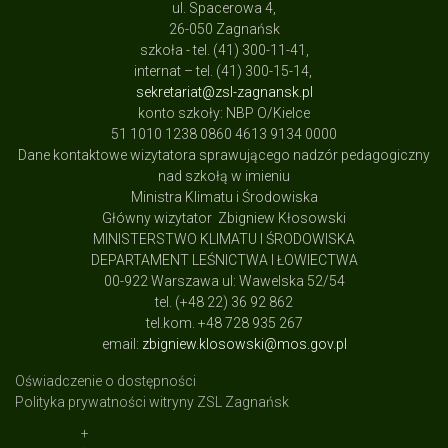
ul. Spacerowa 4,
26-050 Zagnańsk
szkoła - tel. (41) 300-11-41,
internat – tel. (41) 300-15-14,
sekretariat@zsl-zagnansk.pl
konto szkoły: NBP O/Kielce
51 1010 1238 0860 4613 9134 0000
Dane kontaktowe wizytatora sprawującego nadzór pedagogiczny
nad szkołą w imieniu
Ministra Klimatu i Środowiska
Główny wizytator Zbigniew Kłosowski
MINISTERSTWO KLIMATU I ŚRODOWISKA
DEPARTAMENT LEŚNICTWA I ŁOWIECTWA
00-922 Warszawa ul: Wawelska 52/54
tel. (+48 22) 36 92 862
tel.kom. +48 728 935 267
email:
zbigniew.klosowski@mos.gov.pl
Oświadczenie o dostępności
Polityka prywatności witryny ZSL Zagnańsk
+