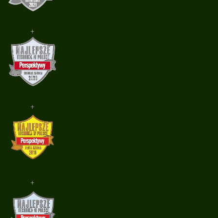
+
+
+