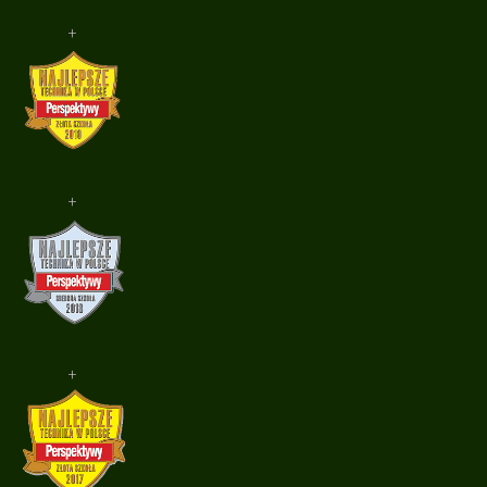
+
+
+