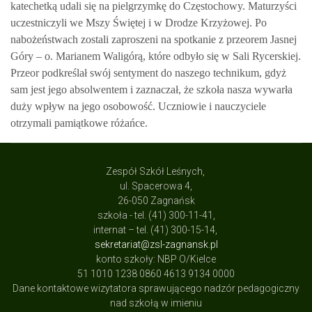
katechetką udali się na pielgrzymkę do Częstochowy. Maturzyści
uczestniczyli we Mszy Świętej i w Drodze Krzyżowej. Po
nabożeństwach zostali zaproszeni na spotkanie z przeorem Jasnej
Góry – o. Marianem Waligórą, które odbyło się w Sali Rycerskiej.
Przeor podkreślał swój sentyment do naszego technikum, gdyż
sam jest jego absolwentem i zaznaczał, że szkoła nasza wywarła
duży wpływ na jego osobowość. Uczniowie i nauczyciele
otrzymali pamiątkowe różańce.
Zespół Szkół Leśnych,
ul. Spacerowa 4,
26-050 Zagnańsk
szkoła - tel. (41) 300-11-41,
internat – tel. (41) 300-15-14,
sekretariat@zsl-zagnansk.pl
konto szkoły: NBP O/Kielce
51 1010 1238 0860 4613 9134 0000
Dane kontaktowe wizytatora sprawującego nadzór pedagogiczny
nad szkołą w imieniu