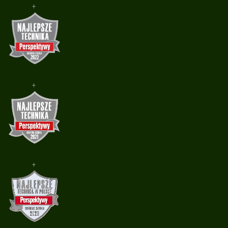
+
+
+