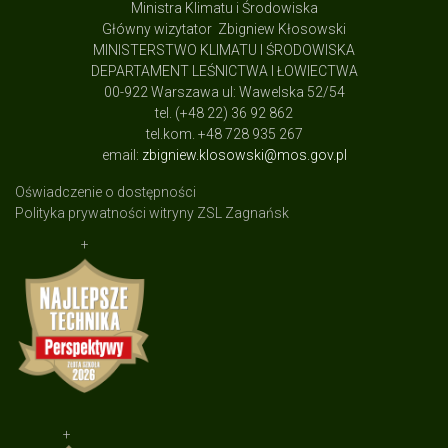
Ministra Klimatu i Środowiska
Główny wizytator Zbigniew Kłosowski
MINISTERSTWO KLIMATU I ŚRODOWISKA
DEPARTAMENT LEŚNICTWA I ŁOWIECTWA
00-922 Warszawa ul: Wawelska 52/54
tel. (+48 22) 36 92 862
tel.kom. +48 728 935 267
email:
zbigniew.klosowski@mos.gov.pl
Oświadczenie o dostępności
Polityka prywatności witryny ZSL Zagnańsk
+
+