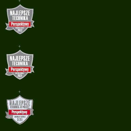
+
+
+