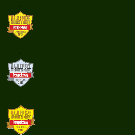
+
+
+