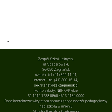
Zespół Szkół Leśnych,
ul. Spacerowa 4,
26-050 Zagnańsk
szkoła - tel. (41) 300-11-41,
internat – tel. (41) 300-15-14,
sekretariat@zsl-zagnansk.pl
konto szkoły: NBP O/Kielce
51 1010 1238 0860 4613 9134 0000
Dane kontaktowe wizytatora sprawującego nadzór pedagogiczny
nad szkołą w imieniu
Ministra Klimatu i Środowiska