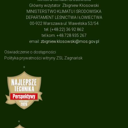
Główny wizytator Zbigniew Kłosowski
MINISTERSTWO KLIMATU I ŚRODOWISKA
DEPARTAMENT LEŚNICTWA I ŁOWIECTWA
00-922 Warszawa ul: Wawelska 52/54
tel. (+48 22) 36 92 862
tel.kom. +48 728 935 267
email:
zbigniew.klosowski@mos.gov.pl
Oświadczenie o dostępności
Polityka prywatności witryny ZSL Zagnańsk
+
+