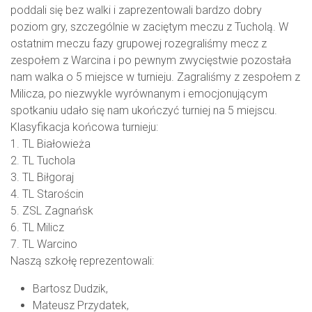
poddali się bez walki i zaprezentowali bardzo dobry
poziom gry, szczególnie w zaciętym meczu z Tucholą. W
ostatnim meczu fazy grupowej rozegraliśmy mecz z
zespołem z Warcina i po pewnym zwycięstwie pozostała
nam walka o 5 miejsce w turnieju. Zagraliśmy z zespołem z
Milicza, po niezwykle wyrównanym i emocjonującym
spotkaniu udało się nam ukończyć turniej na 5 miejscu.
Klasyfikacja końcowa turnieju:
1. TL Białowieża
2. TL Tuchola
3. TL Biłgoraj
4. TL Starościn
5. ZSL Zagnańsk
6. TL Milicz
7. TL Warcino
Naszą szkołę reprezentowali:
Bartosz Dudzik,
Mateusz Przydatek,