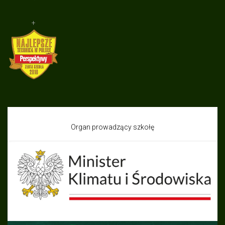
+
Organ prowadzący szkołę