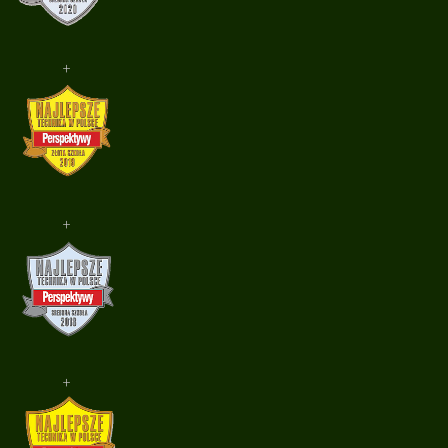
+
+
+