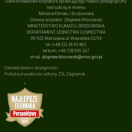
Dane kontaktowe wizytatora sprawującego nadzór pedagogiczny
nad szkołą w imieniu
Ministra Klimatu i Środowiska
Główny wizytator Zbigniew Kłosowski
MINISTERSTWO KLIMATU I ŚRODOWISKA
DEPARTAMENT LEŚNICTWA I ŁOWIECTWA
00-922 Warszawa ul: Wawelska 52/54
tel. (+48 22) 36 92 862
tel.kom. +48 728 935 267
email:
zbigniew.klosowski@mos.gov.pl
Oświadczenie o dostępności
Polityka prywatności witryny ZSL Zagnańsk
+