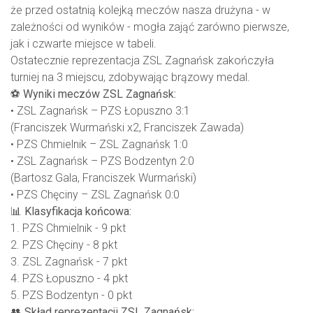
że przed ostatnią kolejką meczów nasza drużyna - w
zależności od wyników - mogła zająć zarówno pierwsze,
jak i czwarte miejsce w tabeli.
Ostatecznie reprezentacja ZSL Zagnańsk zakończyła
turniej na 3 miejscu, zdobywając brązowy medal.
⚽
Wyniki meczów ZSL Zagnańsk:
• ZSL Zagnańsk – PZS Łopuszno 3:1
(Franciszek Wurmański x2, Franciszek Zawada)
• PZS Chmielnik – ZSL Zagnańsk 1:0
• ZSL Zagnańsk – PZS Bodzentyn 2:0
(Bartosz Gala, Franciszek Wurmański)
• PZS Chęciny – ZSL Zagnańsk 0:0
📊
Klasyfikacja końcowa:
1. PZS Chmielnik - 9 pkt
2. PZS Chęciny - 8 pkt
3. ZSL Zagnańsk - 7 pkt
4. PZS Łopuszno - 4 pkt
5. PZS Bodzentyn - 0 pkt
👥 Skład reprezentacji ZSL Zagnańsk: