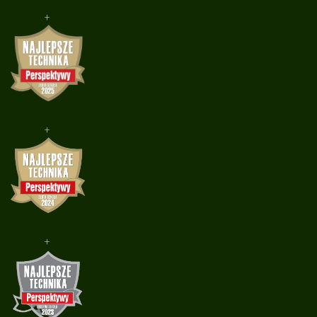
+
+
+