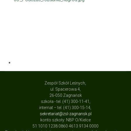
Zespół Szkół Leśnych,
ul. Spacerowa 4,
26-050 Zagnańsk
szkoła - tel. (41) 300-11-41,
internat – tel. (41) 300-15-14,
sekretariat@zsl-zagnansk.pl
konto szkoły: NBP O/Kielce
51 1010 1238 0860 4613 9134 0000