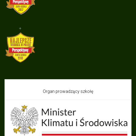
+
Organ prowadzący szkołę