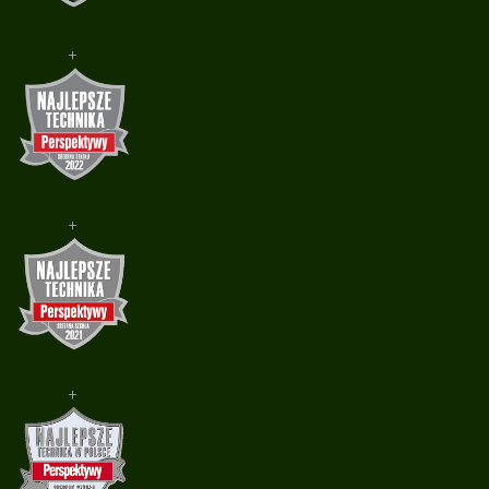
+
+
+