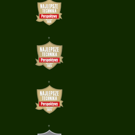
+
+
+