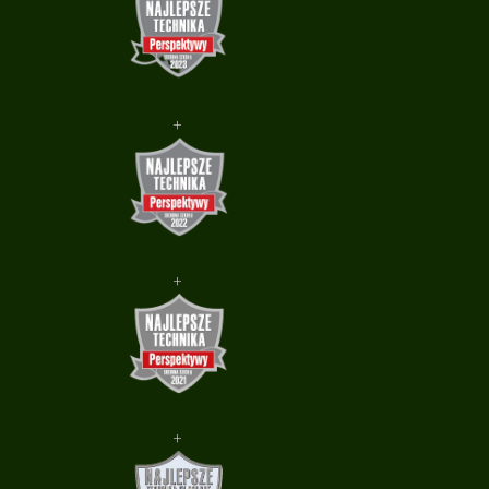
+
+
+