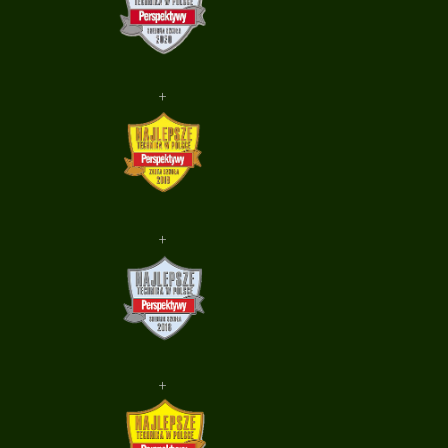
+
+
+