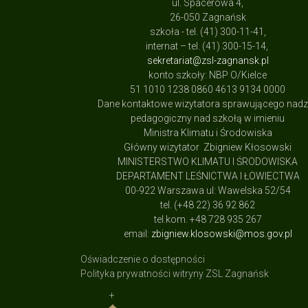
ul. Spacerowa 4,
26-050 Zagnańsk
szkoła - tel. (41) 300-11-41,
internat – tel. (41) 300-15-14,
sekretariat@zsl-zagnansk.pl
konto szkoły: NBP O/Kielce
51 1010 1238 0860 4613 9134 0000
Dane kontaktowe wizytatora sprawującego nad
pedagogiczny nad szkołą w imieniu
Ministra Klimatu i Środowiska
Główny wizytator Zbigniew Kłosowski
MINISTERSTWO KLIMATU I ŚRODOWISKA
DEPARTAMENT LEŚNICTWA I ŁOWIECTWA
00-922 Warszawa ul: Wawelska 52/54
tel. (+48 22) 36 92 862
tel.kom. +48 728 935 267
email:
zbigniew.klosowski@mos.gov.pl
Oświadczenie o dostępności
Polityka prywatności witryny ZSL Zagnańsk
+