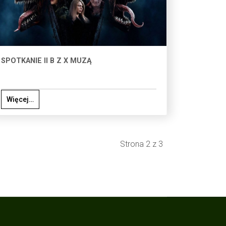
SPOTKANIE II B Z X MUZĄ
Więcej…
Strona 2 z 3