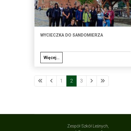
WYCIECZKA DO SANDOMIERZA
Więcej…
1
2
3
Zespół Szkół Leśnych,