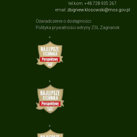
tel.kom. +48 728 935 267
email:
zbigniew.klosowski@mos.gov.pl
Oświadczenie o dostępności
Polityka prywatności witryny ZSL Zagnańsk
+
+
+