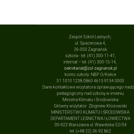
Zespół Szkół Leśnych,
ul. Spacerowa 4,
26-050 Zagnańsk
szkoła - tel. (41) 300-11-41,
internat – tel. (41) 300-15-14,
sekretariat@zsl-zagnansk.pl
konto szkoły: NBP O/Kielce
51 1010 1238 0860 4613 9134 0000
Dane kontaktowe wizytatora sprawującego nad
pedagogiczny nad szkołą w imieniu
Ministra Klimatu i Środowiska
Główny wizytator Zbigniew Kłosowski
MINISTERSTWO KLIMATU I ŚRODOWISKA
DEPARTAMENT LEŚNICTWA I ŁOWIECTWA
00-922 Warszawa ul: Wawelska 52/54
tel. (+48 22) 36 92 862