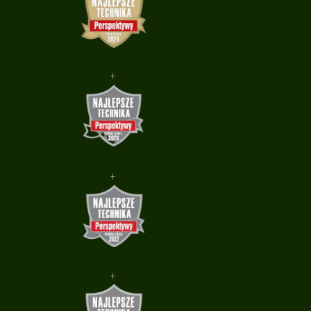
+
+
+