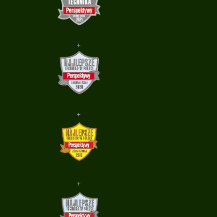
+
+
+