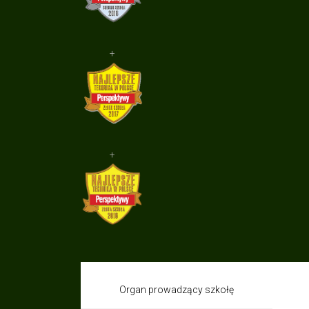
+
+
Organ prowadzący szkołę