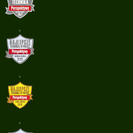
+
+
+