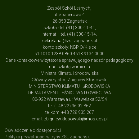
Zespół Szkół Leśnych,
ul. Spacerowa 4,
26-050 Zagnańsk
szkoła - tel. (41) 300-11-41,
internat – tel. (41) 300-15-14,
sekretariat@zsl-zagnansk.pl
konto szkoły: NBP O/Kielce
51 1010 1238 0860 4613 9134 0000
Dane kontaktowe wizytatora sprawującego nadzór pedagogiczny
nad szkołą w imieniu
Ministra Klimatu i Środowiska
Główny wizytator Zbigniew Kłosowski
MINISTERSTWO KLIMATU I ŚRODOWISKA
DEPARTAMENT LEŚNICTWA I ŁOWIECTWA
00-922 Warszawa ul: Wawelska 52/54
tel. (+48 22) 36 92 862
tel.kom. +48 728 935 267
email:
zbigniew.klosowski@mos.gov.pl
Oświadczenie o dostępności
Polityka prywatności witryny ZSL Zagnańsk