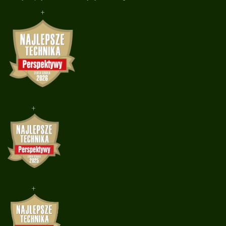
+
+
+