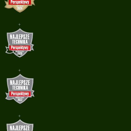
+
+
+