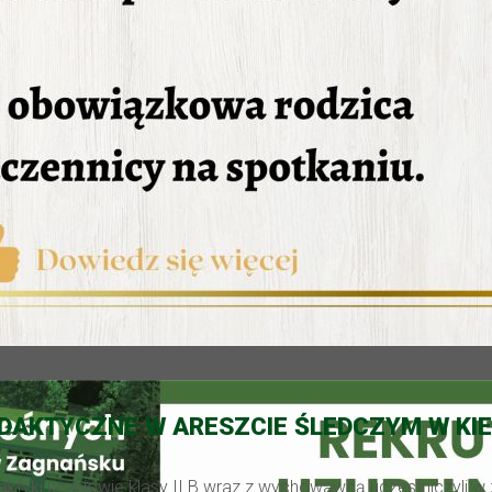
DAKTYCZNE W ARESZCIE ŚLEDCZYM W KI
aktyki uczniowie klasy II B wraz z wychowawcą uczestniczyli w