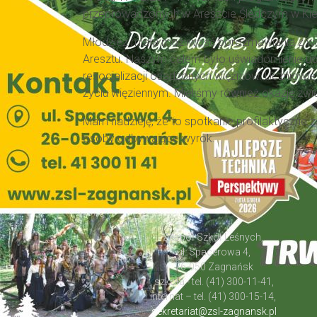
przeprowadzonych w Areszcie Śledczym w Kie
Młodzież miała możliwość porozmawiania z więź
Aresztu. Naszym celem było uświadomienie uc
resocjalizacji osadzonych więźniów. Uczniowi
życiu więziennym. Mieliśmy również okazję zwied
Mam nadzieję, że to spotkanie profilaktyczne z
osoby odbywające wyrok.
Zespół Szkół Leśnych,
ul. Spacerowa 4,
26-050 Zagnańsk
szkoła - tel. (41) 300-11-41,
internat – tel. (41) 300-15-14,
sekretariat@zsl-zagnansk.pl