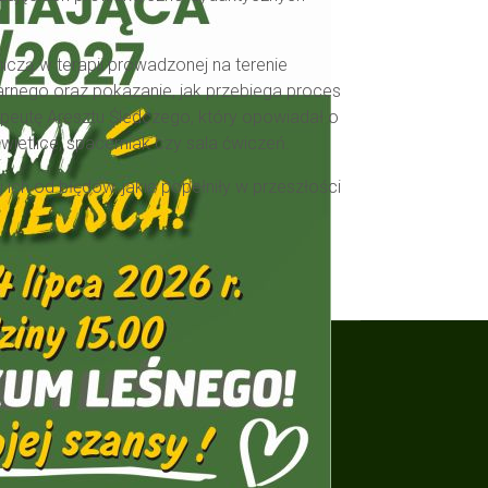
czą w terapii prowadzonej na terenie
rnego oraz pokazanie, jak przebiega proces
peutę Aresztu Śledczego, który opowiadał o
wietlice, spacerniak czy sala ćwiczeń.
ich od błędów, jakie popełniły w przeszłości