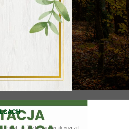
ELCACH
 zajęciach profilaktyczno-dydaktycznych