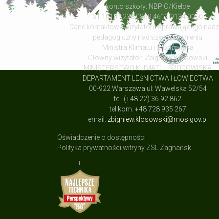
konto szkoły: NBP O/Kielce
51 1010 1238 0860 4613 9134 0000
Dane kontaktowe wizytatora sprawującego nad
pedagogiczny nad szkołą w imieniu
Ministra Klimatu i Środowiska
Główny wizytator Zbigniew Kłosowski
MINISTERSTWO KLIMATU I ŚRODOWISKA
DEPARTAMENT LEŚNICTWA I ŁOWIECTWA
00-922 Warszawa ul: Wawelska 52/54
tel. (+48 22) 36 92 862
tel.kom. +48 728 935 267
email:
zbigniew.klosowski@mos.gov.pl
Oświadczenie o dostępności
Polityka prywatności witryny ZSL Zagnańsk
+