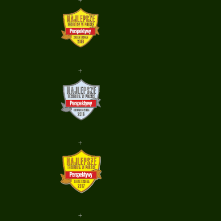
+
+
+