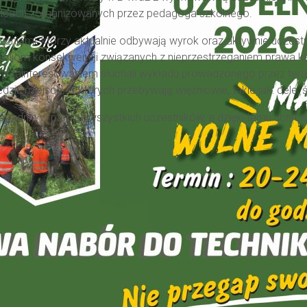
lcach zorganizowanych przez pedagoga szkolnego.
niami, którzy aktualnie odbywają wyrok oraz aktywnie uczestni
zniom konsekwencji związanych z nieprzestrzeganiem prawa ka
e z zainteresowaniem słuchali wykładu prowadzonego przez tera
zić miejsca, w których przebywają więźniowie, takie jak: cele, ś
apadnie w pamięć wszystkich uczestników, a dzięki temu uchroni 