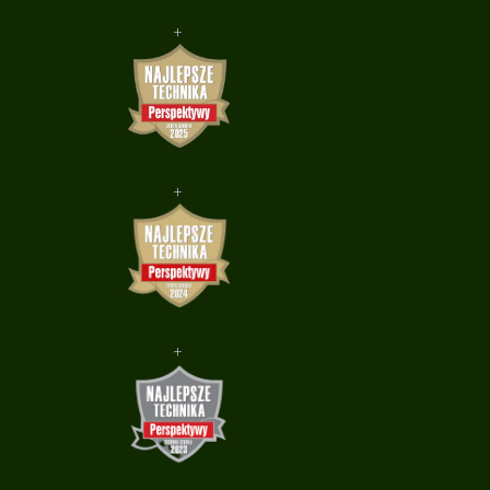
+
+
+