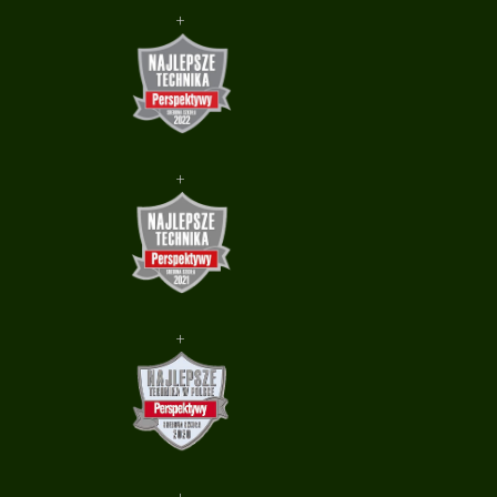
+
+
+
+