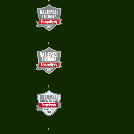
+
+
+
+