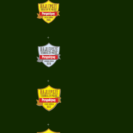
+
+
+