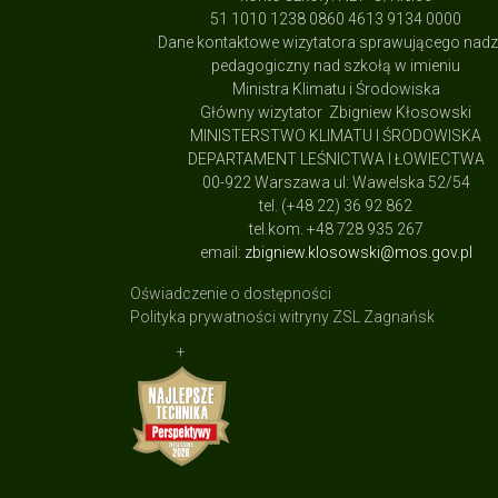
51 1010 1238 0860 4613 9134 0000
Dane kontaktowe wizytatora sprawującego nad
pedagogiczny nad szkołą w imieniu
Ministra Klimatu i Środowiska
Główny wizytator Zbigniew Kłosowski
MINISTERSTWO KLIMATU I ŚRODOWISKA
DEPARTAMENT LEŚNICTWA I ŁOWIECTWA
00-922 Warszawa ul: Wawelska 52/54
tel. (+48 22) 36 92 862
tel.kom. +48 728 935 267
email:
zbigniew.klosowski@mos.gov.pl
Oświadczenie o dostępności
Polityka prywatności witryny ZSL Zagnańsk
+