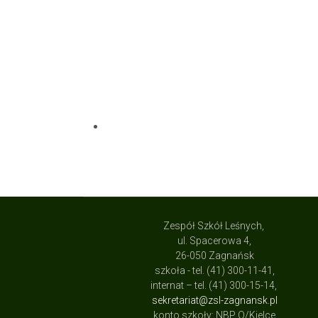
Zespół Szkół Leśnych,
ul. Spacerowa 4,
26-050 Zagnańsk
szkoła - tel. (41) 300-11-41,
internat – tel. (41) 300-15-14,
sekretariat@zsl-zagnansk.pl
konto szkoły: NBP O/Kielce