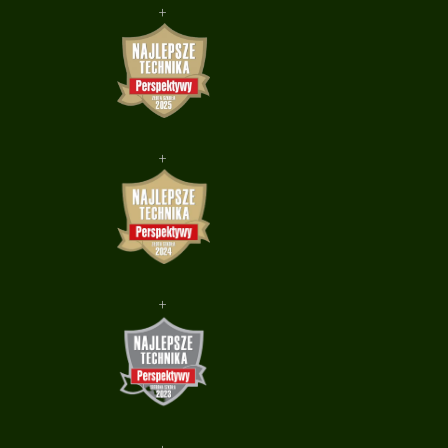
+
+
+